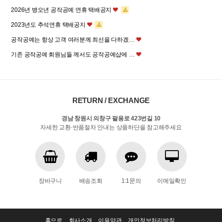
2026년 병오년 공작공예 연휴 택배공지
2023년도 추석연휴 택배공지
공작공예는 항상 고객 여러분께 최선을 다하겠…
기존 공작공예 회원님들 께서도 공작공예샵에 …
RETURN / EXCHANGE
경남 창원시 의창구 팔용로 423번길 10
자세한 교환·반품절차 안내는 상품하단을 참고해주세요
장바구니
배송조회
1:1문의
이메일확인
홈으로
회사소개
이용약관
개인정보처리방침