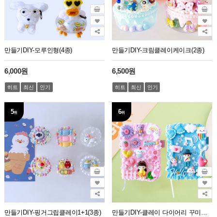
만들기DIY-모루인형(4종)
만들기DIY-크림클레이케이크(2종)
6,000원
6,500원
히트
최신
인기
히트
최신
인기
5
6
위
위
만들기DIY-핑거그립클레이1+1(3종)
만들기DIY-클레이 다이어리 꾸미기(2종)