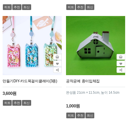
히트
추천
최신
히트
추천
최신
만들기DIY-카드목걸이클레이(3종)
공작공예 종이입체집
완성품 21cm × 11.5cm, 높이 14.5cm
3,600원
히트
추천
최신
1,000원
히트
추천
최신