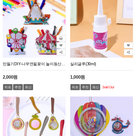
만들기DIY-나무연필꽂이 놀이동산(3종)
실리글루(30ml)
2,000원
1,000원
히트
추천
최신
히트
추천
최신
Sold Out