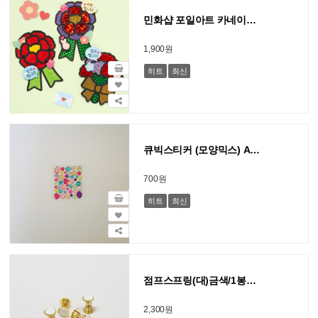
민화샵 포일아트 카네이션 브로치
1,900원
히트
최신
큐빅스티커 (모양믹스) A형 6cm x 7.5cm
700원
히트
최신
점프스프링(대)금색/1봉지10개 높이3.5cm 원2.5cm
2,300원