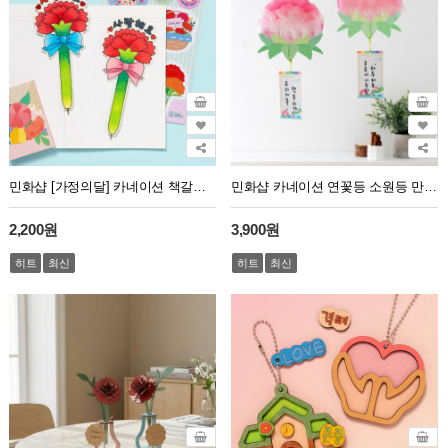
민화샵 [가정의달] 카네이션 책갈피 볼펜
민화샵 카네이션 연꽃등 소원등 만들기 부처님오신날
2,200원
3,900원
히트
최신
히트
최신