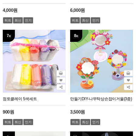
4,000원
6,000원
히트
최신
인기
히트
최신
인기
7
8
위
위
점토클레이 5색세트
만들기DIY-나무탁상손잡이거울(3종)
900원
3,500원
히트
최신
인기
히트
최신
인기