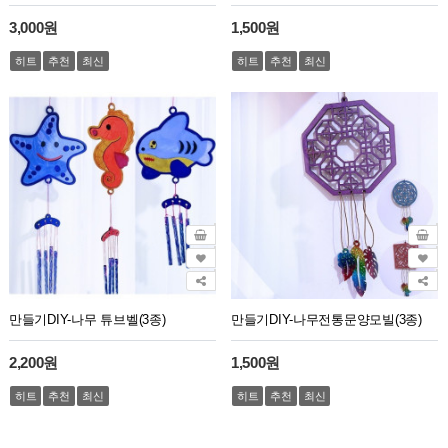
3,000원
1,500원
히트
추천
최신
히트
추천
최신
만들기DIY-나무 튜브벨(3종)
만들기DIY-나무전통문양모빌(3종)
2,200원
1,500원
히트
추천
최신
히트
추천
최신