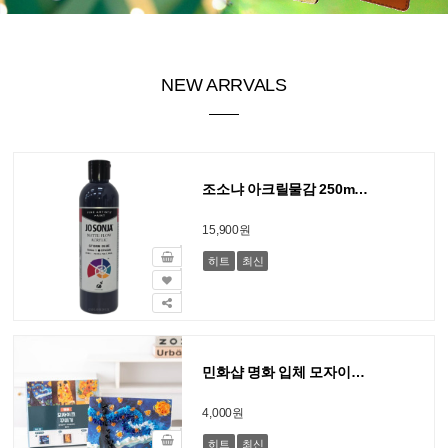
NEW ARRVALS
조소냐 아크릴물감 250ml S1-133-Storm Blue 스톰 블루
15,900원
히트
최신
민화샵 명화 입체 모자이크 꾸미기
4,000원
히트
최신