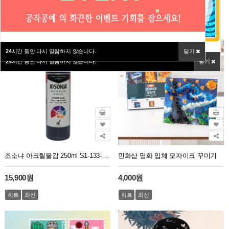
HIT ITEM
24
시간 동안 다시 열람하지 않습니다.
닫기
24
시간 동안 다시 열람하지 않습니다.
닫기
조소냐 아크릴물감 250ml S1-133-Storm Blue 스톰 블루
민화샵 명화 입체 모자이크 꾸미기
15,900원
4,000원
히트
최신
히트
최신