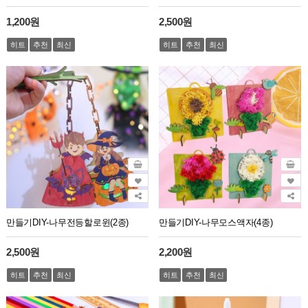
1,200원
2,500원
히트
추천
최신
히트
추천
최신
만들기DIY-나무전등할로윈(2종)
만들기DIY-나무모스액자(4종)
2,500원
2,200원
히트
추천
최신
히트
추천
최신