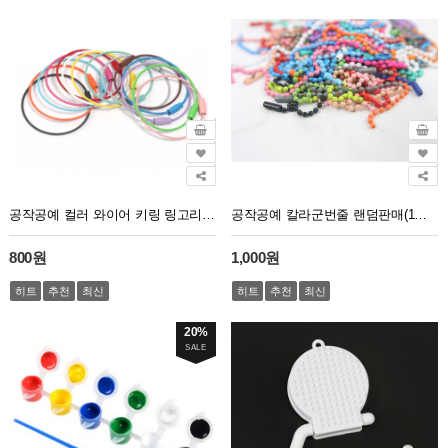
공작공예 컬러 와이어 키링 링고리 아일렛열쇠고리 색상랜덤(1봉지5개)
공작공예 칼라군번줄 랜덤판매(1봉지30개)
800원
1,000원
히트
추천
최신
히트
추천
최신
20%
SALE