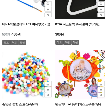
미니6색물감세트 DYI 미니평붓포함
8mm 디폼블럭 휴지걸이 (특가)한정판매
450원
300원
560원
히트
추천
최신
히트
추천
최신
솜방울 혼합 소포장(4종류)
만들기DIY-나무액자스노우볼(3종)