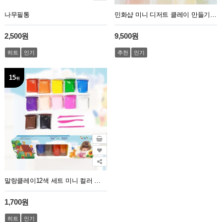
나무필통
민화샵 미니 디저트 클레이 만들기키트
2,500원
9,500원
히트
인기
추천
인기
15
위
말랑클레이12색 세트 미니 컬러 클레이 점토 도구/클레이12색세트/미니도구3개포함
1,700원
히트
인기