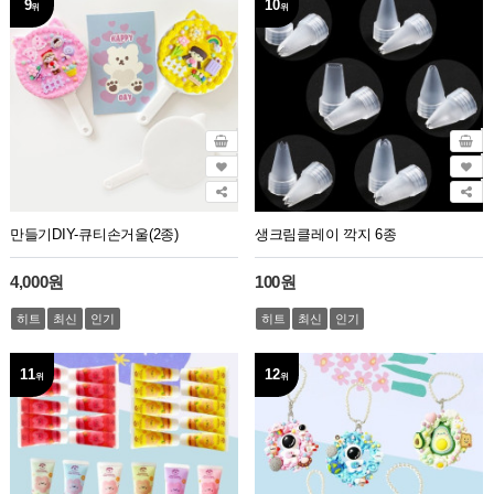
9
10
위
위
만들기DIY-큐티손거울(2종)
생크림클레이 깍지 6종
4,000원
100원
히트
최신
인기
히트
최신
인기
11
12
위
위