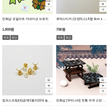
민화샵 포일아트 카네이션 브로치
큐빅스티커 (모양믹스) A형 6cm x 7.5cm
1,900원
700원
히트
최신
히트
최신
점프스프링(대)금색/1봉지10개 높이3.5cm 원2.5cm
민화샵 [우리나라] 전통 자개 소반 공예 / 2종