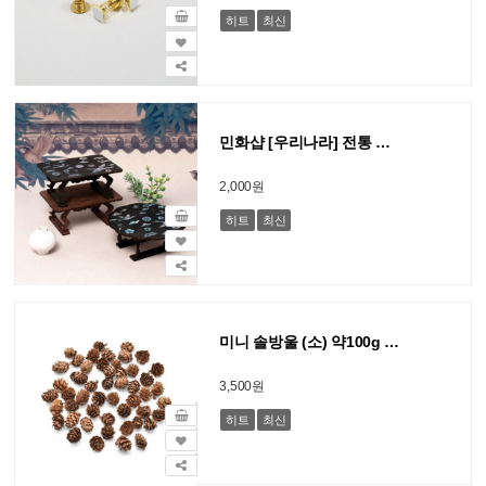
히트
최신
민화샵 [우리나라] 전통 자개 소반 공예 / 2종
2,000원
히트
최신
미니 솔방울 (소) 약100g 1봉지 약100개~110개 크기1.5cm~2.5cm
3,500원
히트
최신