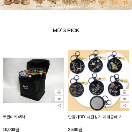
MD`S PICK
트윈마카48색
만들기DIY 나전칠기 자개공예 거울키링(6종)
10,000원
2,500원