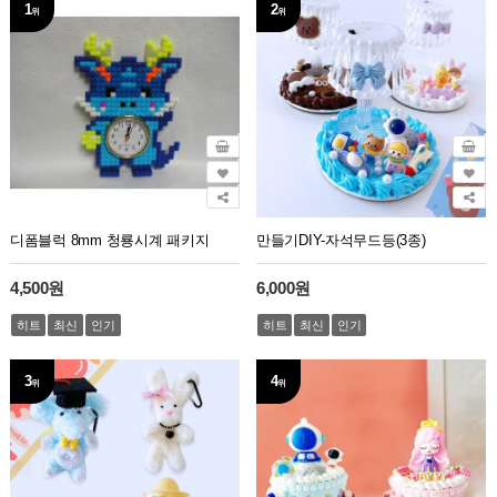
1
2
위
위
디폼블럭 8mm 청룡시계 패키지
만들기DIY-자석무드등(3종)
4,500원
6,000원
히트
최신
인기
히트
최신
인기
3
4
위
위