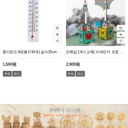
종이온도계(1봉지10개) 길이15cm 넓이 2.3cm
민화샵 [계기교육] 미세먼지 조명 만들기 환경 교육 무드등
1,500원
2,900원
히트
최신
히트
최신