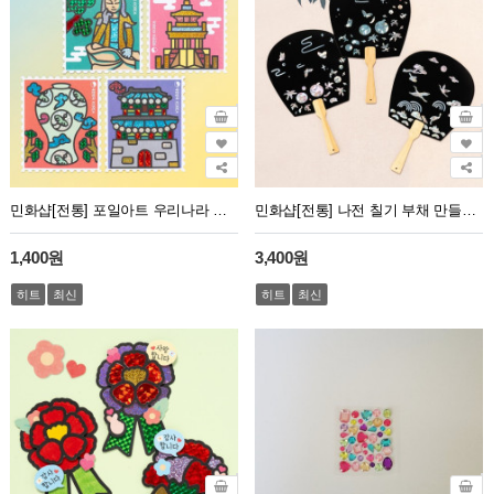
민화샵[전통] 포일아트 우리나라 문화유산 만들기 (사회 교과)
민화샵[전통] 나전 칠기 부채 만들기 일반형 (수박, 학)
1,400원
3,400원
히트
최신
히트
최신