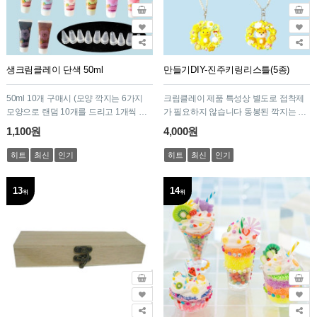
생크림클레이 단색 50ml
만들기DIY-진주키링리스틀(5종)
50ml 10개 구매시 (모양 깍지는 6가지
크림클레이 제품 특성상 별도로 접착제
모양으로 랜덤 10개를 드리고 1개씩 주
가 필요하지 않습니다 동봉된 깍지는 모
문시에는 깍지 1개를 드립니다)
양이 랜덤으로 포장되어 있습니다
1,100원
4,000원
히트
최신
인기
히트
최신
인기
13
14
위
위