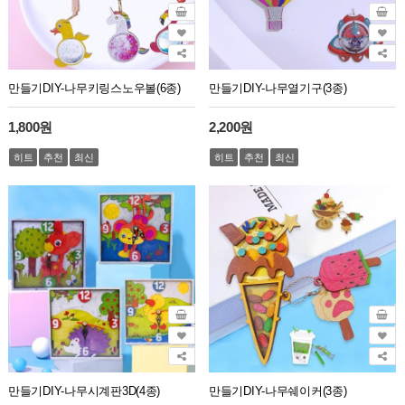
만들기DIY-나무키링스노우볼(6종)
만들기DIY-나무열기구(3종)
1,800원
2,200원
히트
추천
최신
히트
추천
최신
만들기DIY-나무시계판3D(4종)
만들기DIY-나무쉐이커(3종)