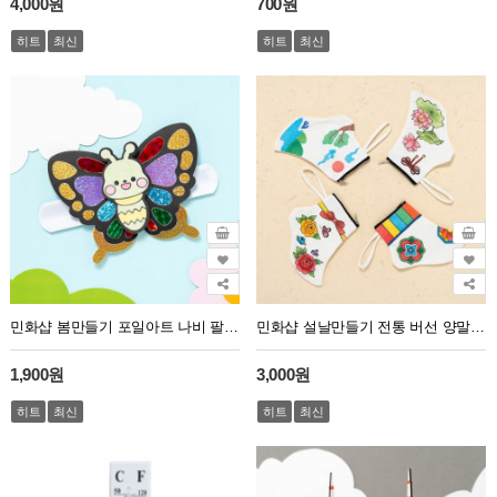
4,000원
700원
히트
최신
히트
최신
민화샵 봄만들기 포일아트 나비 팔찌 만들기
민화샵 설날만들기 전통 버선 양말 4종
1,900원
3,000원
히트
최신
히트
최신