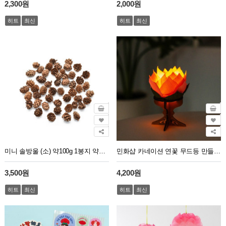
2,300원
2,000원
히트
최신
히트
최신
미니 솔방울 (소) 약100g 1봉지 약100개~110개 크기1.5cm~2.5cm
민화샵 카네이션 연꽃 무드등 만들기 부처님오신날
3,500원
4,200원
히트
최신
히트
최신