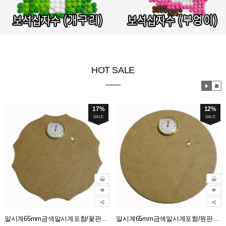
HOT SALE
효
효
과
과
재
정
17%
12%
생
지
SALE
SALE
알시계65mm금색알시계포함/꽃판시계(30cm)판두께12mm
알시계65mm금색알시계포함/원판시계(30cm)판두께12mm