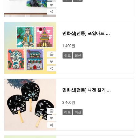
민화샵[전통] 포일아트 우리나라 문화유산 만들기 (사회 교과)
1,400원
히트
최신
민화샵[전통] 나전 칠기 부채 만들기 일반형 (수박, 학)
3,400원
히트
최신