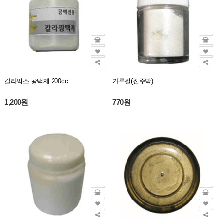
칼라믹스 광택제 200cc
가루펄(진주박)
1,200원
770원