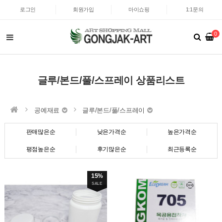
로그인
회원가입
마이쇼핑
1:1문의
0
글루/본드/풀/스프레이 상품리스트
공예재료
글루/본드/풀/스프레이
판매많은순
낮은가격순
높은가격순
평점높은순
후기많은순
최근등록순
15%
SALE