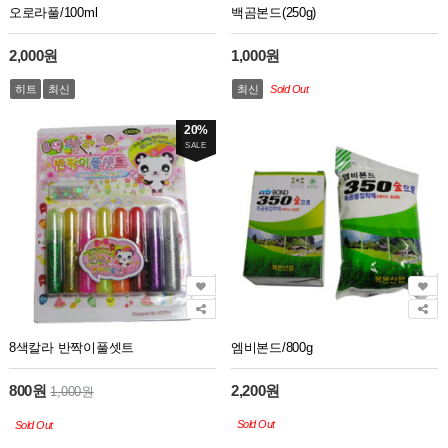
오로라풀/100ml
백곰본드(250g)
2,000원
1,000원
히트
최신
최신
Sold Out
20%
SALE
8색칼라 반짝이풀셋트
엠비본드/800g
800원
2,200원
1,000원
Sold Out
Sold Out