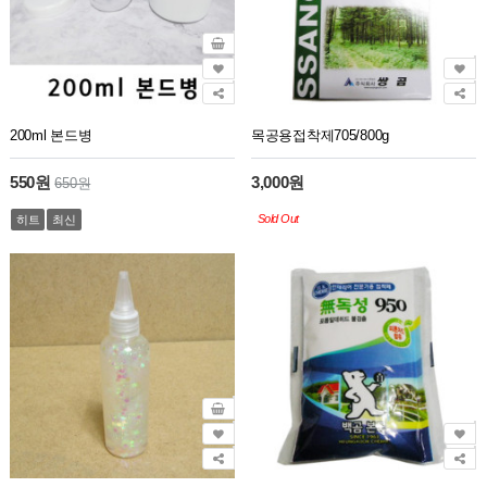
200ml 본드병
목공용접착제705/800g
550원
3,000원
650원
Sold Out
히트
최신