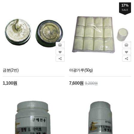
17%
SALE
금분(2번)
야광가루(50g)
1,100원
7,600원
9,200원