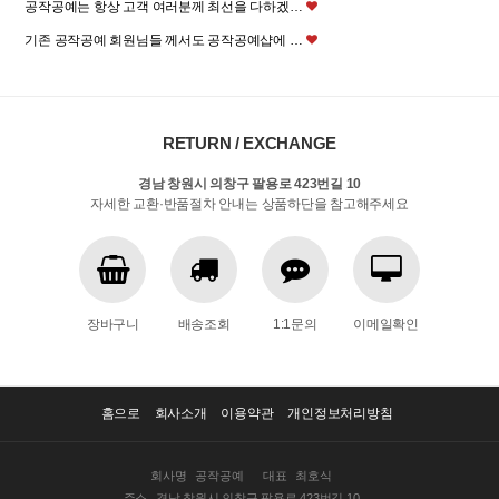
공작공예는 항상 고객 여러분께 최선을 다하겠…
기존 공작공예 회원님들 께서도 공작공예샵에 …
RETURN / EXCHANGE
경남 창원시 의창구 팔용로 423번길 10
자세한 교환·반품절차 안내는 상품하단을 참고해주세요
장바구니
배송조회
1:1문의
이메일확인
홈으로
회사소개
이용약관
개인정보처리방침
회사명
공작공예
대표
최호식
주소
경남 창원시 의창구 팔용로 423번길 10