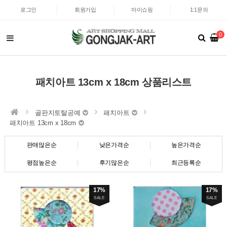
로그인
회원가입
마이쇼핑
1:1문의
0
패치아트 13cm x 18cm 상품리스트
골판지토탈공예
패치아트
패치아트 13cm x 18cm
판매많은순
낮은가격순
높은가격순
평점높은순
후기많은순
최근등록순
17%
17%
SALE
SALE