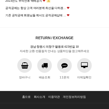
2023년도 추석연휴 택배공지
공작공예는 항상 고객 여러분께 최선을 다하겠…
기존 공작공예 회원님들 께서도 공작공예샵에 …
RETURN / EXCHANGE
경남 창원시 의창구 팔용로 423번길 10
자세한 교환·반품절차 안내는 상품하단을 참고해주세요
장바구니
배송조회
1:1문의
이메일확인
홈으로
회사소개
이용약관
개인정보처리방침