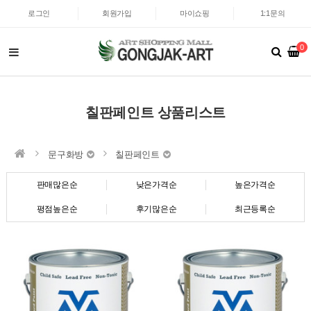
로그인
회원가입
마이쇼핑
1:1문의
0
칠판페인트 상품리스트
문구화방
칠판페인트
판매많은순
낮은가격순
높은가격순
평점높은순
후기많은순
최근등록순