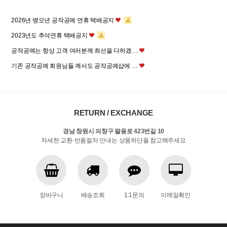
2026년 병오년 공작공예 연휴 택배공지
2023년도 추석연휴 택배공지
공작공예는 항상 고객 여러분께 최선을 다하겠…
기존 공작공예 회원님들 께서도 공작공예샵에 …
RETURN / EXCHANGE
경남 창원시 의창구 팔용로 423번길 10
자세한 교환·반품절차 안내는 상품하단을 참고해주세요
장바구니
배송조회
1:1문의
이메일확인