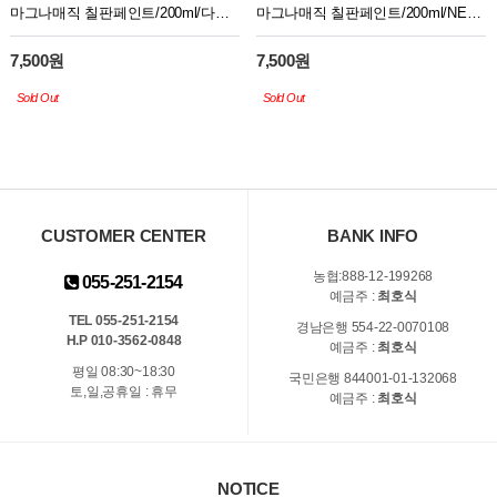
마그나매직 칠판페인트/200ml/다크블랙
마그나매직 칠판페인트/200ml/NEW다크그린
7,500원
7,500원
Sold Out
Sold Out
CUSTOMER CENTER
BANK INFO
농협:888-12-199268
055-251-2154
예금주 :
최호식
TEL 055-251-2154
경남은행 554-22-0070108
H.P 010-3562-0848
예금주 :
최호식
평일 08:30~18:30
국민은행 844001-01-132068
토,일,공휴일 : 휴무
예금주 :
최호식
NOTICE