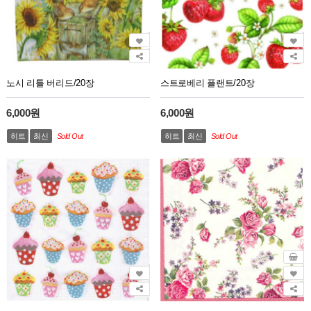
노시 리틀 버리드/20장
스트로베리 플랜트/20장
6,000원
6,000원
히트
최신
Sold Out
히트
최신
Sold Out