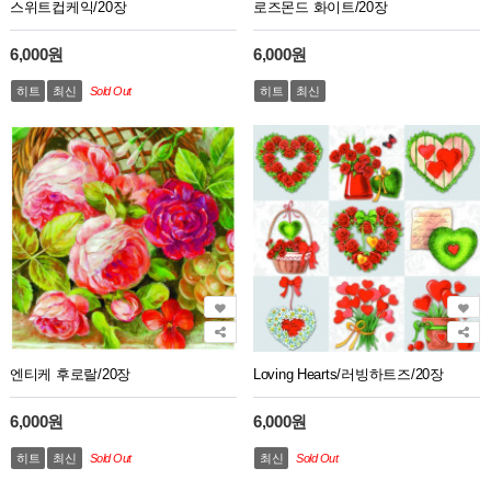
스위트컵케익/20장
로즈몬드 화이트/20장
6,000원
6,000원
히트
최신
Sold Out
히트
최신
엔티케 후로랄/20장
Loving Hearts/러빙하트즈/20장
6,000원
6,000원
히트
최신
Sold Out
최신
Sold Out