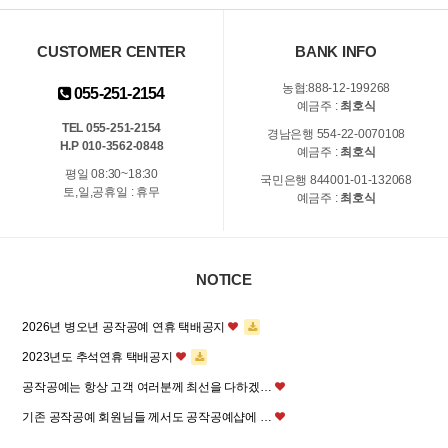
CUSTOMER CENTER
BANK INFO
농협:888-12-199268
055-251-2154
예금주 :
최호식
TEL 055-251-2154
경남은행 554-22-0070108
H.P 010-3562-0848
예금주 :
최호식
평일 08:30~18:30
국민은행 844001-01-132068
토,일,공휴일 : 휴무
예금주 :
최호식
NOTICE
2026년 병오년 공작공예 연휴 택배공지
2023년도 추석연휴 택배공지
공작공예는 항상 고객 여러분께 최선을 다하겠…
기존 공작공예 회원님들 께서도 공작공예샵에 …