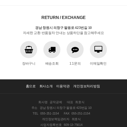
RETURN / EXCHANGE
경남 창원시 의창구 팔용로 423번길 10
자세한 교환·반품절차 안내는 상품하단을 참고해주세요
장바구니
배송조회
1:1문의
이메일확인
홈으로
회사소개
이용약관
개인정보처리방침
회사명
공작공예
대표
최호식
주소
경남 창원시 의창구 팔용로 423번길 10
TEL
055-251-2154
FAX
055-251-2154
개인정보책임관리자
최호식
사업자등록번호
609-13-75614