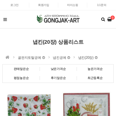
로그인
회원가입
마이쇼핑
1:1문의
0
냅킨(20장) 상품리스트
골판지토탈공예
냅킨공예
냅킨(20장)
판매많은순
낮은가격순
높은가격순
평점높은순
후기많은순
최근등록순