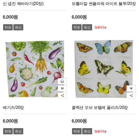
신 넵킨 해바라기(20장)
보틀리칼 썬플라워 라이트 블루/20장
6,000원
6,000원
히트
최신
히트
최신
Sold Out
베기즈/20장
콜렉션 오브 보텔레 풀리즈/20장
6,000원
6,000원
히트
최신
히트
최신
Sold Out