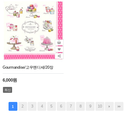
Gourmandise/고우멘디세/20장
6,000원
최신
2
3
4
5
6
7
8
9
10
1