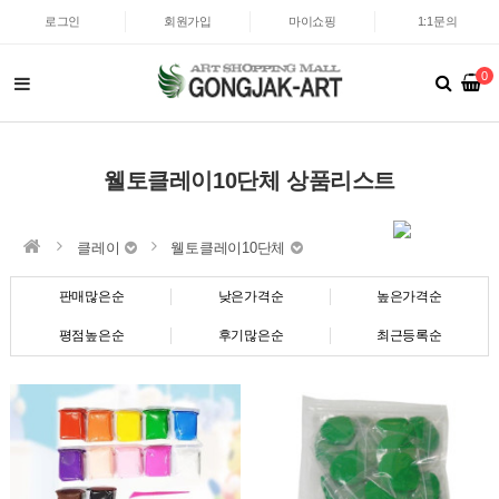
로그인
회원가입
마이쇼핑
1:1문의
0
웰토클레이10단체 상품리스트
클레이
웰토클레이10단체
판매많은순
낮은가격순
높은가격순
평점높은순
후기많은순
최근등록순