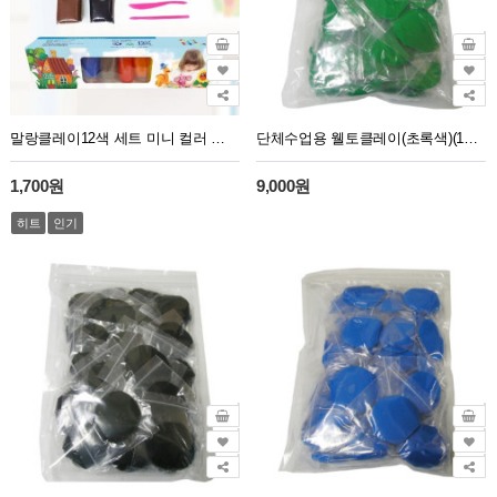
말랑클레이12색 세트 미니 컬러 클레이 점토 도구/클레이12색세트/미니도구3개포함
단체수업용 웰토클레이(초록색)(10g 40개)
1,700원
9,000원
히트
인기