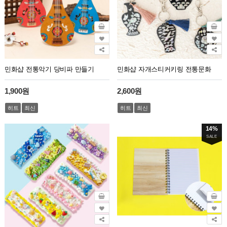
민화샵 전통악기 당비파 만들기
민화샵 자개스티커키링 전통문화
1,900원
2,600원
히트
최신
히트
최신
14%
SALE