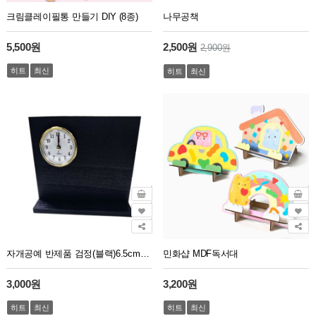
크림클레이필통 만들기 DIY (8종)
나무공책
5,500원
2,500원
2,900원
히트
최신
히트
최신
자개공예 반제품 검정(블랙)6.5cm탁상시계
민화샵 MDF독서대
3,000원
3,200원
히트
최신
히트
최신