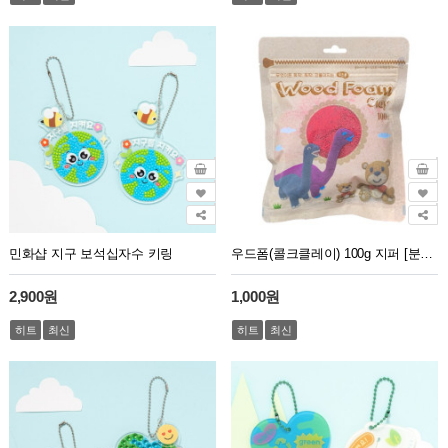
민화샵 지구 보석십자수 키링
우드폼(콜크클레이) 100g 지퍼 [분홍색]
2,900원
1,000원
히트
최신
히트
최신