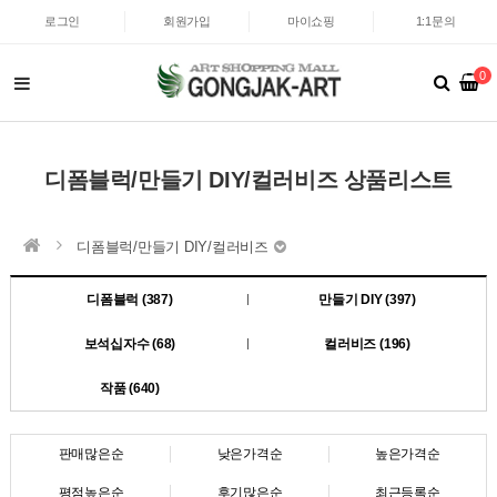
로그인
회원가입
마이쇼핑
1:1문의
0
디폼블럭/만들기 DIY/컬러비즈 상품리스트
디폼블럭/만들기 DIY/컬러비즈
디폼블럭 (387)
만들기 DIY (397)
보석십자수 (68)
컬러비즈 (196)
작품 (640)
판매많은순
낮은가격순
높은가격순
평점높은순
후기많은순
최근등록순