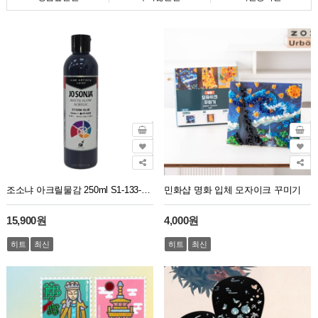
조소냐 아크릴물감 250ml S1-133-Storm Blue 스톰 블루
민화샵 명화 입체 모자이크 꾸미기
15,900원
4,000원
히트
최신
히트
최신