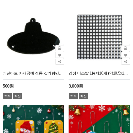
레진아트 자개공예 전통 갓키링만들기 검정아크릴 저승사자모자(구멍2개)
검정 비즈발 1봉지10개 (약10.5x10.5cm)
500원
3,000원
히트
최신
히트
최신