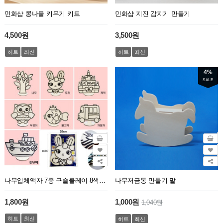
민화샵 콩나물 키우기 키트
민화샵 지진 감지기 만들기
4,500원
3,500원
히트
최신
히트
최신
4%
SALE
나무입체액자 7종 구슬클레이 8색세트
나무저금통 만들기 말
1,800원
1,000원
1,040원
히트
최신
히트
최신