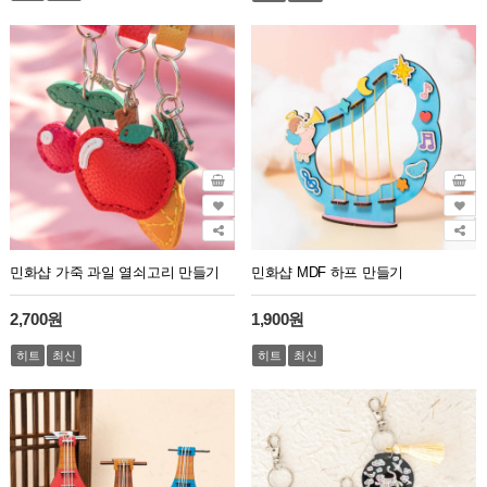
민화샵 가죽 과일 열쇠고리 만들기
민화샵 MDF 하프 만들기
2,700원
1,900원
히트
최신
히트
최신