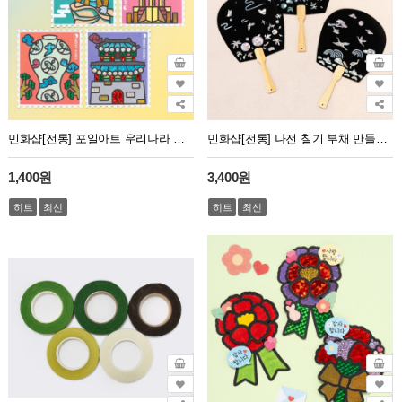
민화샵[전통] 포일아트 우리나라 문화유산 만들기 (사회 교과)
민화샵[전통] 나전 칠기 부채 만들기 일반형 (수박, 학)
1,400원
3,400원
히트
최신
히트
최신