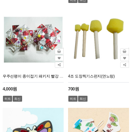
우주선팽이 종이접기 패키지 빨강 초록 2개 1세트
4조 도장찍기스펀지(연노랑)
4,000원
700원
히트
최신
히트
최신