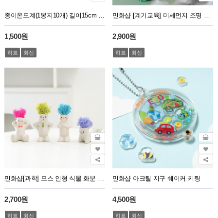
종이온도계(1봉지10개) 길이15cm 넓이 2.3cm
민화샵 [계기교육] 미세먼지 조명 만들기 환경 교육 무드등
1,500원
2,900원
히트
최신
히트
최신
민화샵[과학] 모스 인형 식물 화분 봄 만들기
민화샵 아크릴 지구 쉐이커 키링
2,700원
4,500원
히트
최신
히트
최신