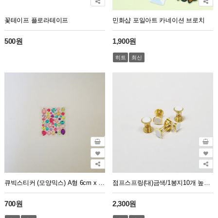
꽃테이프 플로라테이프
민화샵 포일아트 카네이션 브로치
500원
1,900원
히트
최신
큐빅스티커 (모양믹스) A형 6cm x 7.5cm
점프스프링(대)금색/1봉지10개 높이3.5cm 원2.5cm
700원
2,300원