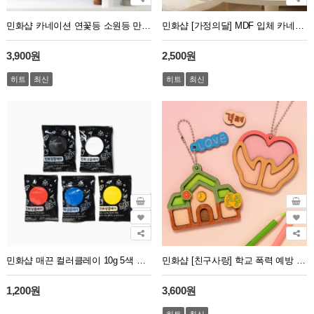
민화샵 카네이션 연꽃등 소원등 만들기 부처님오신날
민화샵 [가정의달] MDF 입체 카네이션 조화 만들기
3,900원
2,500원
히트
최신
히트
최신
민화샵 매끈 컬러클레이 10g 5색 세트
민화샵 [친구사랑] 학교 폭력 예방 키링 만들기 인성 교육
1,200원
3,600원
히트
최신