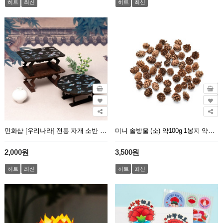
히트
최신
히트
최신
민화샵 [우리나라] 전통 자개 소반 공예 / 2종
미니 솔방울 (소) 약100g 1봉지 약100개~110개 크기1.5cm~2.5cm
2,000원
3,500원
히트
최신
히트
최신