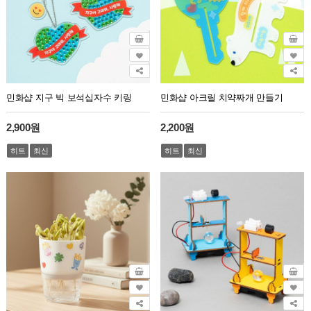
민화샵 지구 빅 보석십자수 키링
민화샵 아크릴 치약짜개 만들기
2,900원
2,200원
히트
최신
히트
최신