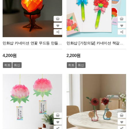
민화샵 카네이션 연꽃 무드등 만들기 부처님오신날
민화샵 [가정의달] 카네이션 책갈피 볼펜
4,200원
2,200원
히트
최신
히트
최신