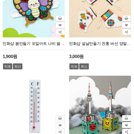
민화샵 봄만들기 포일아트 나비 팔찌 만들기
민화샵 설날만들기 전통 버선 양말 4종
1,900원
3,000원
히트
최신
히트
최신