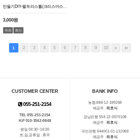
만들기DIY-펠트리스틀(크리스마스4종)
3,000원
히트
최신
2
3
4
5
6
7
8
9
10
1
CUSTOMER CENTER
BANK INFO
농협:888-12-199268
055-251-2154
예금주 :
최호식
TEL 055-251-2154
경남은행 554-22-0070108
H.P 010-3562-0848
예금주 :
최호식
평일 08:30~18:30
국민은행 844001-01-132068
토,일,공휴일 : 휴무
예금주 :
최호식