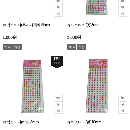
큐빅스티커(무지개국화)6mm
큐빅스티커(꽃)8mm
1,000원
1,000원
히트
최신
히트
최신
17%
SALE
큐빅스티커(하트)8mm
큐빅스티커(별)10mm