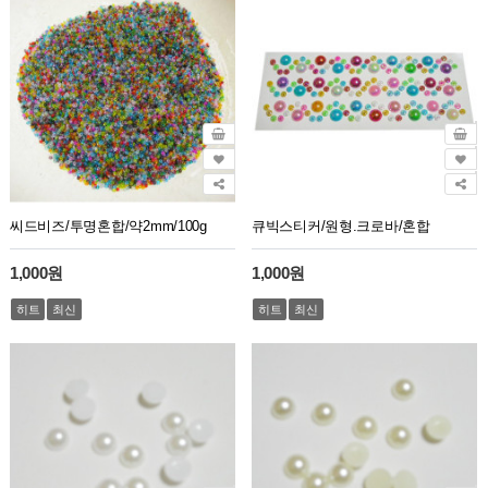
씨드비즈/투명혼합/약2mm/100g
큐빅스티커/원형.크로바/혼합
1,000원
1,000원
히트
최신
히트
최신