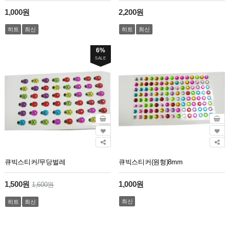
1,000원
2,200원
히트
최신
히트
최신
6%
SALE
큐빅스티커/무당벌레
큐빅스티커(원형)8mm
1,500원
1,000원
1,600원
최신
히트
최신