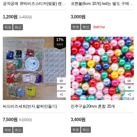
공작공예 큐빅비즈스티커(벚꽃) 랜덤판매
코튼볼(6cm 10개) led는 별도 구매 하세요
1,200원
3,000원
1,400원
히트
최신
Sold Out
히트
최신
17%
SALE
씨드비즈세트(반지,팔찌만들기)
진주구슬20mm 혼합 20개
7,500원
3,400원
9,000원
히트
최신
히트
최신