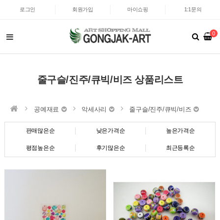
로그인
회원가입
마이쇼핑
1:1문의
0
줄구슬/진주/큐빅/비즈 상품리스트
공예재료
악세사리
줄구슬/진주/큐빅/비즈
판매많은순
낮은가격순
높은가격순
평점높은순
후기많은순
최근등록순