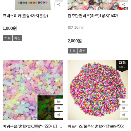
큐빅스티커(원형4가지혼합)
진주단면비즈(하트)1봉지150개
크기10mm
1,000원
히트
최신
2,000원
히트
최신
22%
SALE
야광구슬/혼합/별/100g/약220개/1.3cm
씨드비즈/불투명혼합/약3mm/450g