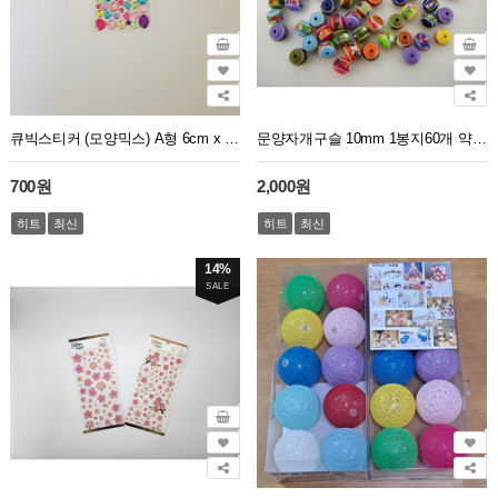
큐빅스티커 (모양믹스) A형 6cm x 7.5cm
문양자개구슬 10mm 1봉지60개 약35g
700원
2,000원
히트
최신
히트
최신
14%
SALE