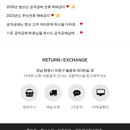
2026년 병오년 공작공예 연휴 택배공지
2023년도 추석연휴 택배공지
공작공예는 항상 고객 여러분께 최선을 다하겠…
기존 공작공예 회원님들 께서도 공작공예샵에 …
RETURN / EXCHANGE
경남 창원시 의창구 팔용로 423번길 10
자세한 교환·반품절차 안내는 상품하단을 참고해주세요
장바구니
배송조회
1:1문의
이메일확인