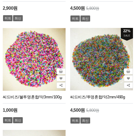
2,900원
4,500원
5,800원
히트
최신
히트
최신
22%
SALE
씨드비즈/불투명혼합/약3mm/100g
씨드비즈/투명혼합/약2mm/490g
1,000원
4,500원
5,800원
히트
최신
히트
최신