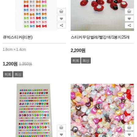
큐빅스티커(리본)
스티커무당벌레/빨강색/1봉지25개
1.8cm × 1.4cm
2,200원
히트
최신
1,200원
1,350원
히트
최신