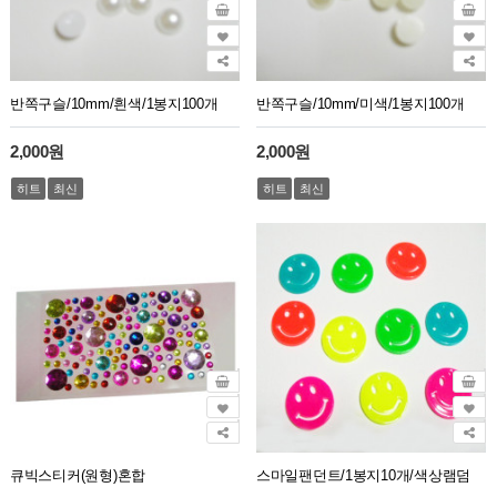
반쪽구슬/10mm/흰색/1봉지100개
반쪽구슬/10mm/미색/1봉지100개
2,000원
2,000원
히트
최신
히트
최신
큐빅스티커(원형)혼합
스마일팬던트/1봉지10개/색상램덤