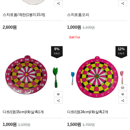
스치로폼/계란(1봉지15개)
스치로폼오리
2,600원
1,000원
1,100원
Sold Out
9%
12%
SALE
SALE
다트/(원15cm)/화살촉1개
다트/(원24cm)/화살촉2개
1,000원
1,500원
1,100원
1,700원