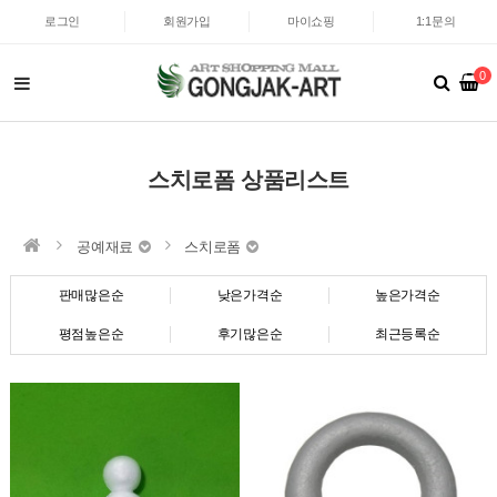
로그인
회원가입
마이쇼핑
1:1문의
0
스치로폼 상품리스트
공예재료
스치로폼
판매많은순
낮은가격순
높은가격순
평점높은순
후기많은순
최근등록순