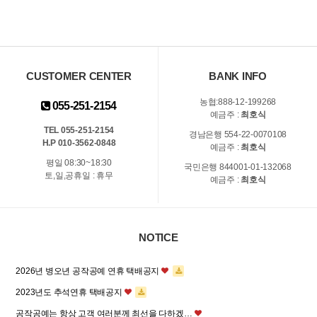
CUSTOMER CENTER
BANK INFO
농협:888-12-199268
055-251-2154
예금주 :
최호식
TEL 055-251-2154
경남은행 554-22-0070108
H.P 010-3562-0848
예금주 :
최호식
평일 08:30~18:30
국민은행 844001-01-132068
토,일,공휴일 : 휴무
예금주 :
최호식
NOTICE
2026년 병오년 공작공예 연휴 택배공지
2023년도 추석연휴 택배공지
공작공예는 항상 고객 여러분께 최선을 다하겠…