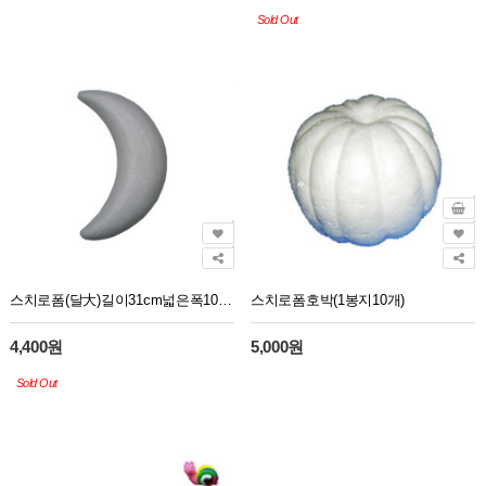
Sold Out
스치로폼(달大)길이31cm넓은폭10cm(1봉지4개)
스치로폼호박(1봉지10개)
4,400원
5,000원
Sold Out