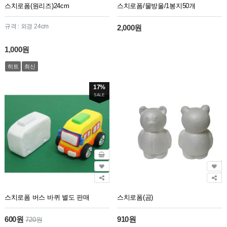
스치로폼(원리즈)24cm
스치로폼/물방울/1봉지50개
규격 : 외경 24cm
2,000원
1,000원
히트
최신
17%
SALE
스치로폼 버스 바퀴 별도 판매
스치로폼(곰)
600원
910원
720원