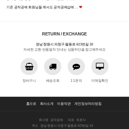
기존 공작공예 회원님들 께서도 공작공예샵에 …
RETURN / EXCHANGE
경남 창원시 의창구 팔용로 423번길 10
자세한 교환·반품절차 안내는 상품하단을 참고해주세요
장바구니
배송조회
1:1문의
이메일확인
홈으로
회사소개
이용약관
개인정보처리방침
회사명
공작공예
대표
최호식
주소
경남 창원시 의창구 팔용로 423번길 10