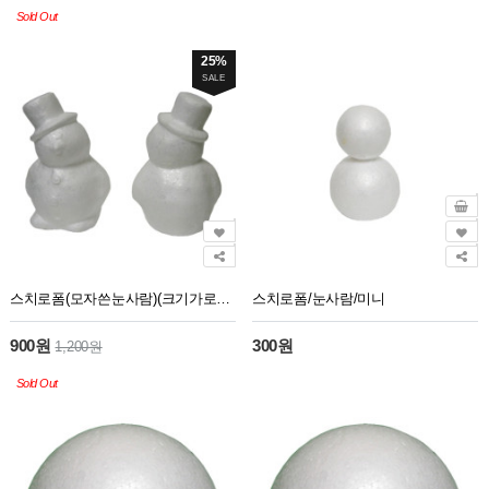
Sold Out
25%
SALE
스치로폼(모자쓴눈사람)(크기가로12cm높이17cm폭9cm)
스치로폼/눈사람/미니
900원
300원
1,200원
Sold Out