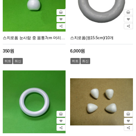
스치로폼 눈사람 중 몸통7cm 머리5.5cm 크기11cm
스치로폼(원15.5cm)/10개
350원
6,000원
히트
최신
히트
최신