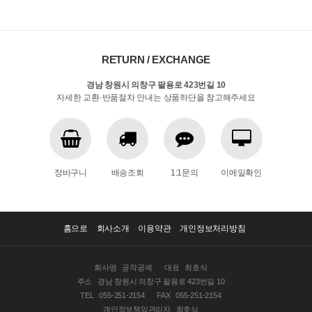
RETURN / EXCHANGE
경남 창원시 의창구 팔용로 423번길 10
자세한 교환·반품절차 안내는 상품하단을 참고해주세요
장바구니
배송조회
1:1문의
이메일확인
홈으로
회사소개
이용약관
개인정보처리방침
회사명
공작공예
대표
최호식
주소
경남 창원시 의창구 팔용로 423번길 10
TEL
055-251-2154
FAX
055-251-2154
개인정보책임관리자
최호식