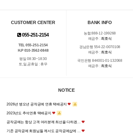
CUSTOMER CENTER
BANK INFO
농협:888-12-199268
055-251-2154
예금주 :
최호식
TEL 055-251-2154
경남은행 554-22-0070108
H.P 010-3562-0848
예금주 :
최호식
평일 08:30~18:30
국민은행 844001-01-132068
토,일,공휴일 : 휴무
예금주 :
최호식
NOTICE
2026년 병오년 공작공예 연휴 택배공지
2023년도 추석연휴 택배공지
공작공예는 항상 고객 여러분께 최선을 다하겠…
기존 공작공예 회원님들 께서도 공작공예샵에 …