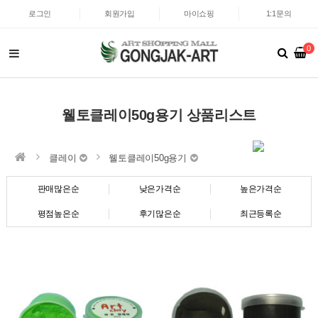
로그인
회원가입
마이쇼핑
1:1문의
0
웰토클레이50g용기 상품리스트
클레이
웰토클레이50g용기
판매많은순
낮은가격순
높은가격순
평점높은순
후기많은순
최근등록순