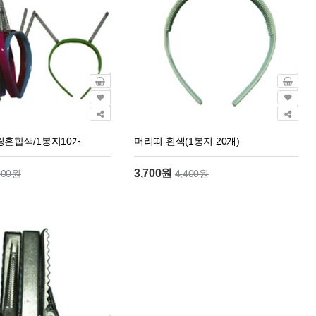
혼합색/1봉지10개
머리띠 흰색(1봉지 20개)
3,700원
000원
4,400원