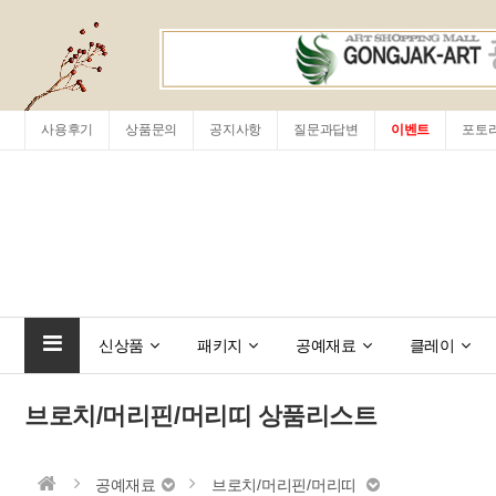
사용후기
상품문의
공지사항
질문과답변
이벤트
포토
신상품
패키지
공예재료
클레이
브로치/머리핀/머리띠 상품리스트
공예재료
브로치/머리핀/머리띠