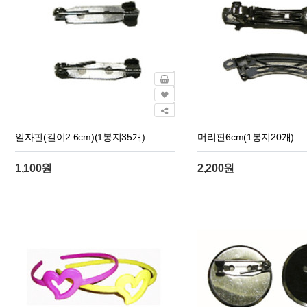
일자핀(길이2.6cm)(1봉지35개)
머리핀6cm(1봉지20개)
1,100원
2,200원