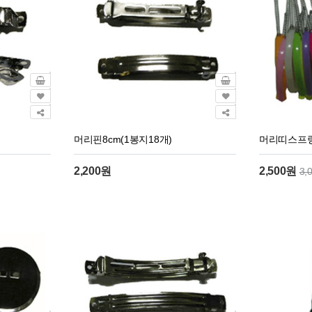
머리핀8cm(1봉지18개)
머리띠스프링
2,200원
2,500원
3,