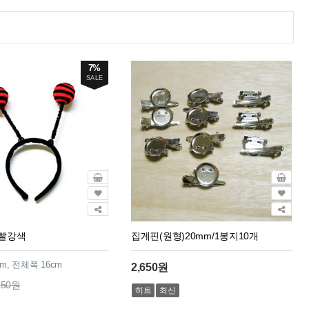
7%
SALE
빨강색
집게핀(원형)20mm/1봉지10개
m, 전체폭 16cm
2,650원
150원
히트
최신