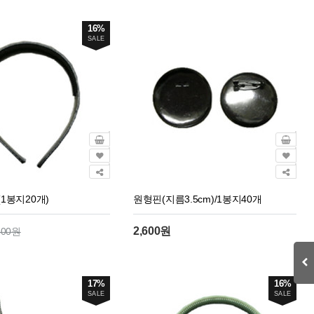
16%
SALE
1봉지20개)
원형핀(지름3.5cm)/1봉지40개
2,600원
400원
17%
16%
SALE
SALE