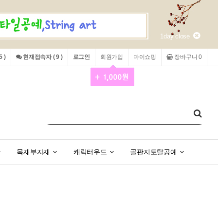
1day close
 )
현재접속자 ( 9 )
로그인
회원가입
마이쇼핑
장바구니 0
목재부자재
캐릭터우드
골판지토탈공예