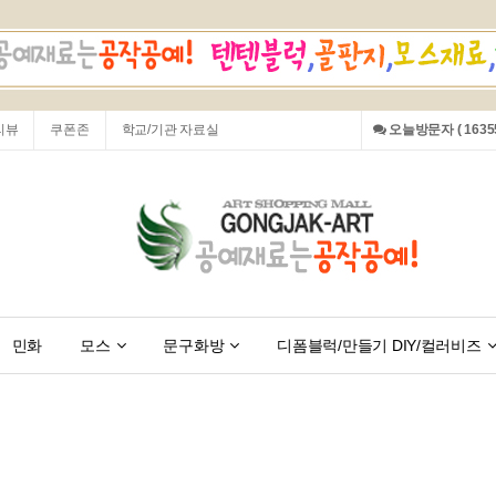
리뷰
쿠폰존
학교/기관 자료실
오늘방문자 ( 16355
민화
모스
문구화방
디폼블럭/만들기 DIY/컬러비즈