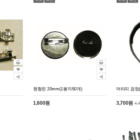
원형핀 20mm(1봉지50개)
머리띠 검정(
1,600원
3,700원
4,