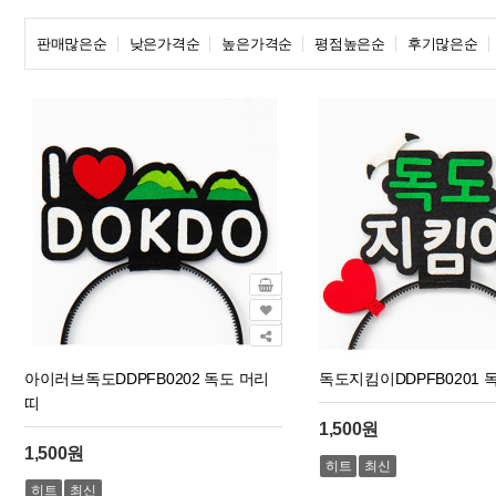
판매많은순
낮은가격순
높은가격순
평점높은순
후기많은순
아이러브독도DDPFB0202 독도 머리
독도지킴이DDPFB0201 
띠
1,500원
1,500원
히트
최신
히트
최신