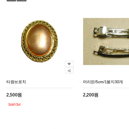
타원브로치
머리핀/5cm/1봉지30개
2,500원
2,200원
Sold Out