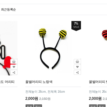
최근등록순
7%
SALE
독도 머리띠
꿀벌머리띠 노랑색
꿀벌머리띠 
전체높이 26cm, 전체폭 16cm
전체높이 26c
2,000원
2,000원
2,150원
2,
히트
최신
히트
최신