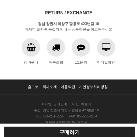
RETURN / EXCHANGE
경남 창원시 의창구 팔용로 423번길 10
자세한 교환·반품절차 안내는 상품하단을 참고해주세요
장바구니
배송조회
1:1문의
이메일확인
홈으로
회사소개
이용약관
개인정보처리방침
회사명
공작공예
대표
최호식
주소
경남 창원시 의창구 팔용로 423번길 10
TEL
055-251-2154
FAX
055-251-2154
개인정보책임관리자
최호식
사업자등록번호
609-13-75614
구매하기
통신판매업신고번호
제2010-창원의창-0038호