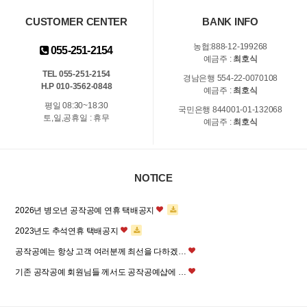
CUSTOMER CENTER
BANK INFO
농협:888-12-199268
055-251-2154
예금주 :
최호식
TEL 055-251-2154
경남은행 554-22-0070108
H.P 010-3562-0848
예금주 :
최호식
평일 08:30~18:30
국민은행 844001-01-132068
토,일,공휴일 : 휴무
예금주 :
최호식
NOTICE
2026년 병오년 공작공예 연휴 택배공지
2023년도 추석연휴 택배공지
공작공예는 항상 고객 여러분께 최선을 다하겠…
기존 공작공예 회원님들 께서도 공작공예샵에 …