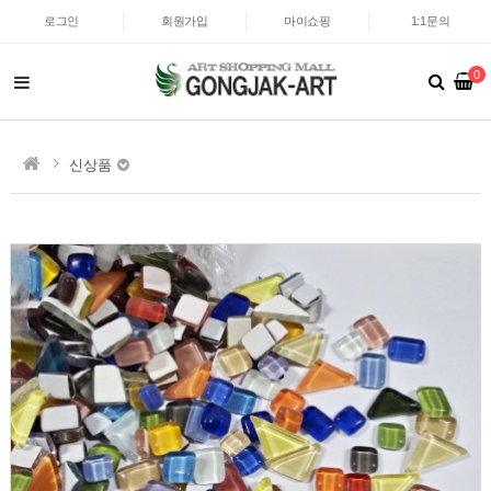
로그인
회원가입
마이쇼핑
1:1문의
0
신상품