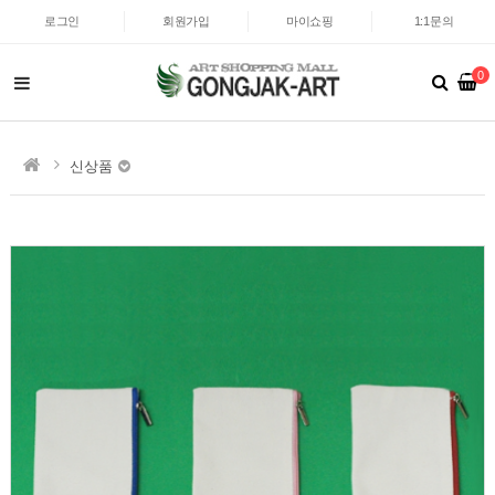
로그인
회원가입
마이쇼핑
1:1문의
0
신상품