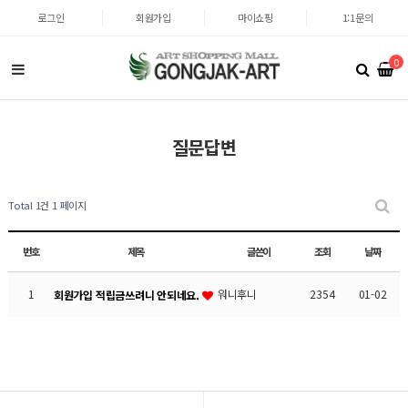
로그인
회원가입
마이쇼핑
1:1문의
0
질문답변
Total 1건
1 페이지
번호
제목
글쓴이
조회
날짜
1
워니후니
2354
01-02
회원가입 적립금쓰려니 안되네요.