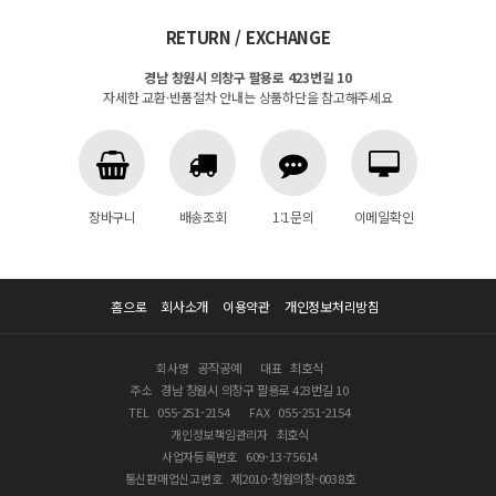
RETURN / EXCHANGE
경남 창원시 의창구 팔용로 423번길 10
자세한 교환·반품절차 안내는 상품하단을 참고해주세요
장바구니
배송조회
1:1문의
이메일확인
홈으로
회사소개
이용약관
개인정보처리방침
회사명
공작공예
대표
최호식
주소
경남 창원시 의창구 팔용로 423번길 10
TEL
055-251-2154
FAX
055-251-2154
개인정보책임관리자
최호식
사업자등록번호
609-13-75614
통신판매업신고번호
제2010-창원의창-0038호