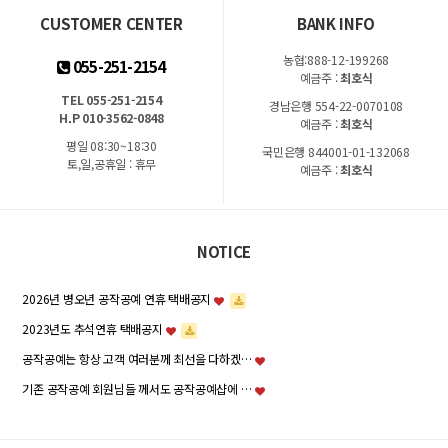
CUSTOMER CENTER
BANK INFO
농협:888-12-199268
055-251-2154
예금주 :
최호식
TEL 055-251-2154
경남은행 554-22-0070108
H.P 010-3562-0848
예금주 :
최호식
평일 08:30~18:30
국민은행 844001-01-132068
토,일,공휴일 : 휴무
예금주 :
최호식
NOTICE
2026년 병오년 공작공예 연휴 택배공지
2023년도 추석연휴 택배공지
공작공예는 항상 고객 여러분께 최선을 다하겠…
기존 공작공예 회원님들 께서도 공작공예샵에 …