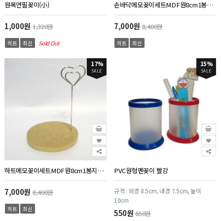
원목연필꽂이(小)
손바닥메모꽂이세트MDF원8cm1봉지10개
1,000원
7,000원
1,320원
8,400원
히트
최신
Sold Out
히트
최신
17%
15%
SALE
SALE
하트메모꽂이세트MDF원8cm1봉지10개
PVC원형펜꽂이 빨강
7,000원
규격 : 외경 8.5cm, 내경 7.5cm, 높이
8,400원
10cm
히트
최신
550원
650원