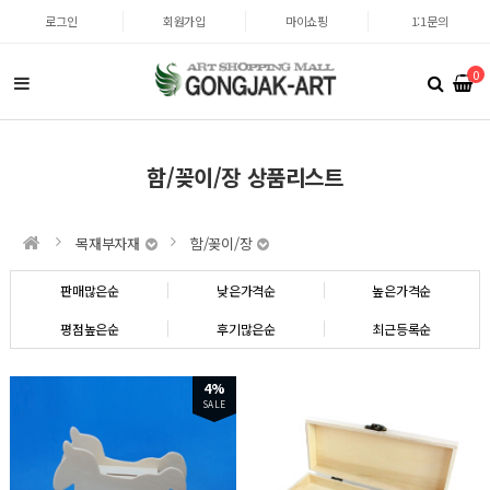
로그인
회원가입
마이쇼핑
1:1문의
0
함/꽂이/장 상품리스트
목재부자재
함/꽂이/장
판매많은순
낮은가격순
높은가격순
평점높은순
후기많은순
최근등록순
4%
SALE