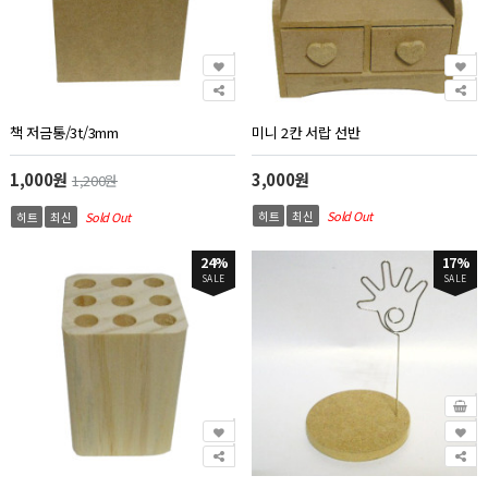
책 저금통/3t/3mm
미니 2칸 서랍 선반
1,000원
3,000원
1,200원
히트
최신
Sold Out
히트
최신
Sold Out
24%
17%
SALE
SALE