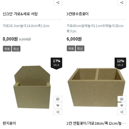
신/2단 가로&세로 서랍
3칸영수증꽂이
가로28.3cm높이14.8cm폭12cm
가로40cm앞에높이11cm뒤에높이28cm
폭7cm
8,000원
6,000원
8,800원
히트
최신
히트
최신
17%
12%
SALE
SALE
편지꽂이
2칸 연필꽃이/가로18cm/폭12cm/높이11cm/두께0.9cm