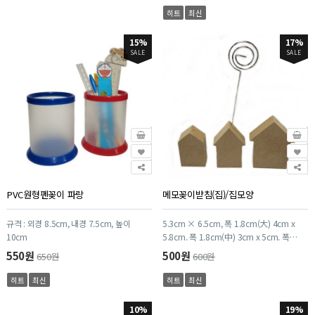
히트
최신
15%
17%
SALE
SALE
PVC원형펜꽂이 파랑
메모꽂이받침(집)/집모양
규격 : 외경 8.5cm, 내경 7.5cm, 높이
5.3cm × 6.5cm, 폭 1.8cm(大) 4cm x
10cm
5.8cm. 폭 1.8cm(中) 3cm x 5cm. 폭
1.8cm(小) 3조 1셋트
550원
500원
650원
600원
히트
최신
히트
최신
10%
19%