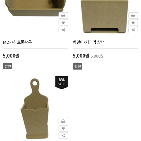
MDF/하트물감통
벽걸이/커피믹스함
5,000원
5,000원
5,800원
할인
할인
8%
SALE