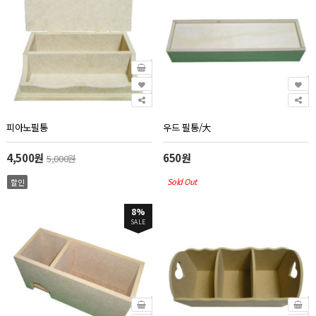
피아노필통
우드 필통/大
4,500원
650원
5,000원
Sold Out
할인
8%
SALE