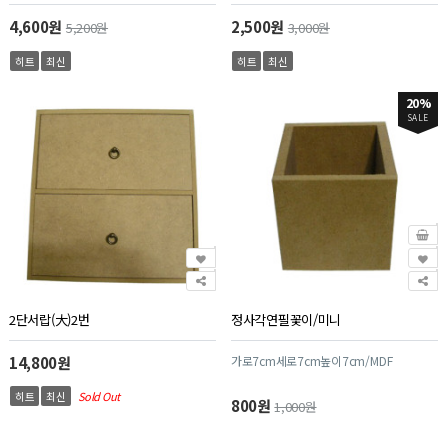
4,600원
2,500원
5,200원
3,000원
히트
최신
히트
최신
20%
SALE
2단서랍(大)2번
정사각연필꽃이/미니
14,800원
가로7cm세로7cm높이7cm/MDF
히트
최신
Sold Out
800원
1,000원