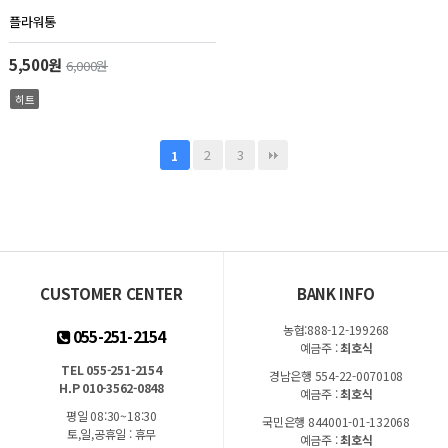
플라워통
5,500원
6,000원
히트
2
3
1
CUSTOMER CENTER
BANK INFO
농협:888-12-199268
055-251-2154
예금주 :
최호식
TEL 055-251-2154
경남은행 554-22-0070108
H.P 010-3562-0848
예금주 :
최호식
평일 08:30~18:30
국민은행 844001-01-132068
토,일,공휴일 : 휴무
예금주 :
최호식