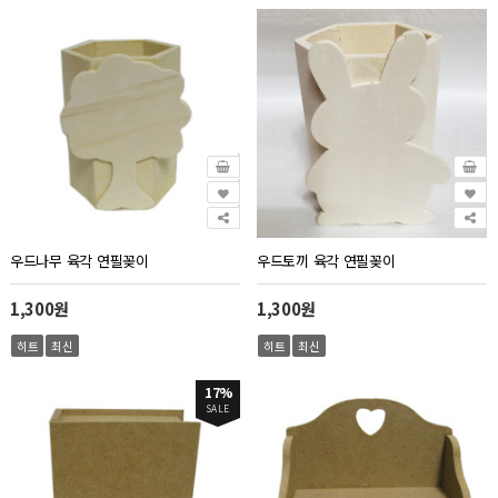
우드나무 육각 연필꽂이
우드토끼 육각 연필꽂이
1,300원
1,300원
히트
최신
히트
최신
17%
SALE