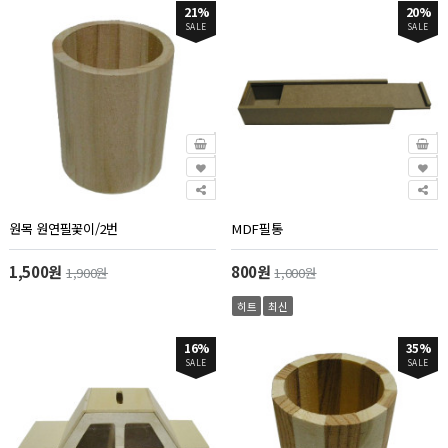
21%
20%
SALE
SALE
원목 원연필꽃이/2번
MDF필통
1,500원
800원
1,900원
1,000원
히트
최신
16%
35%
SALE
SALE