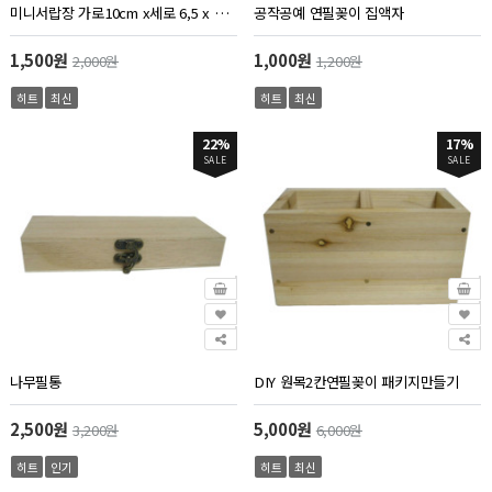
미니서랍장 가로10cm x세로 6,5 x 높이5,8cm
공작공예 연필꽂이 집액자
1,500원
1,000원
2,000원
1,200원
히트
최신
히트
최신
22%
17%
SALE
SALE
나무필통
DIY 원목2칸연필꽂이 패키지만들기
2,500원
5,000원
3,200원
6,000원
히트
인기
히트
최신