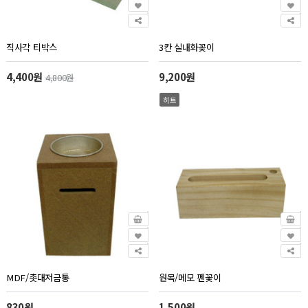
직사각 티박스
3칸 실내화꽂이
4,400원
9,200원
4,800원
히트
MDF/촛대저금통
원목/메모 펜꽃이
830원
1,500원