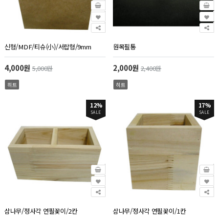
신형/MDF/티슈(小)/서랍형/9mm
원목필통
4,000원
2,000원
5,000원
2,400원
히트
히트
12%
17%
SALE
SALE
삼나무/정사각 연필꽃이/2칸
삼나무/정사각 연필꽃이/1칸