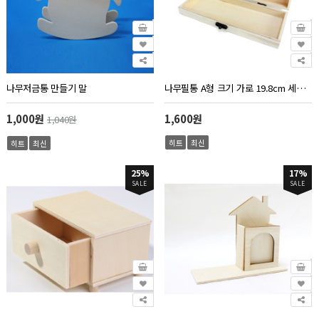
나무저금통 만들기 말
나무필통 A형 크기 가로 19.8cm 세로 7.8cm 높이 3.4cm
1,000원
1,600원
1,040원
히트
최신
히트
최신
25%
17%
SALE
SALE