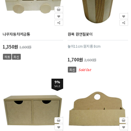
나무자동차저금통
원목 원연필꽃이
1,350원
높이11cm 원지름 8cm
1,600원
히트
최신
1,700원
2,600원
최신
Sold Out
9%
SALE