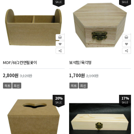
SALE
SALE
MDF/6t/2칸연필꽃이
보석함/육각형
2,800원
1,700원
3,120원
2,100원
히트
최신
히트
최신
20%
17%
SALE
SALE