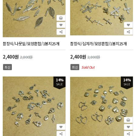
참장식/나뭇잎/모양혼합/1봉지25개
참장식/십자가/모양혼합/1봉지25개
2,400원
2,400원
2,800원
2,800원
최신
최신
Sold Out
14%
14%
SALE
SALE