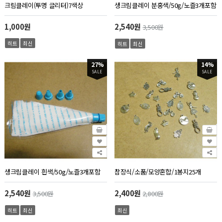
크림클레이(투명 글리터)7색상
생크림클레이 분홍색/50g/노즐3개포함
1,000원
2,540원
3,500원
히트
최신
히트
최신
27%
14%
SALE
SALE
생크림클레이 흰색/50g/노즐3개포함
참장식/소품/모양혼합/1봉지25개
2,540원
2,400원
3,500원
2,800원
히트
최신
최신