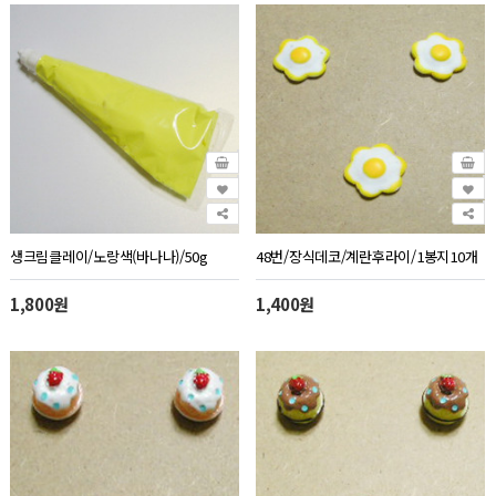
생크림클레이/노랑색(바나나)/50g
48번/장식데코/계란후라이/1봉지10개
1,800원
1,400원