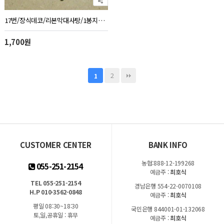
17번/장식데코/리본막대사탕/1봉지10개
1,700원
2
1
CUSTOMER CENTER
BANK INFO
농협:888-12-199268
055-251-2154
예금주 :
최호식
TEL 055-251-2154
경남은행 554-22-0070108
H.P 010-3562-0848
예금주 :
최호식
평일 08:30~18:30
국민은행 844001-01-132068
토,일,공휴일 : 휴무
예금주 :
최호식