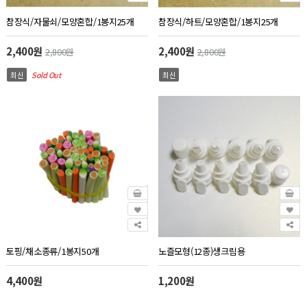
참장식/자물쇠/모양혼합/1봉지25개
참장식/하트/모양혼합/1봉지25개
2,400원
2,400원
2,800원
2,800원
최신
Sold Out
최신
토핑/채소종류/1봉지50개
노즐모형(12종)생크림용
4,400원
1,200원