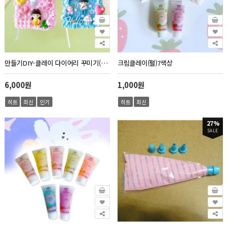
만들기DIY-클레이 다이어리 꾸미기(2종)
크림클레이(펄)7색상
6,000원
1,000원
히트
최신
인기
히트
최신
27%
SALE