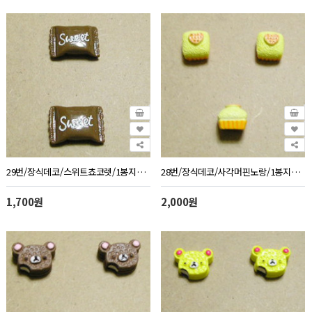
29번/장식데코/스위트쵸코렛/1봉지10개
28번/장식데코/사각머핀노랑/1봉지10개
1,700원
2,000원