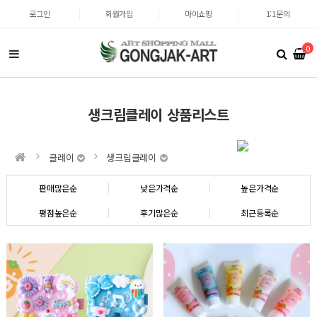
로그인
회원가입
마이쇼핑
1:1문의
0
생크림클레이 상품리스트
클레이
생크림클레이
판매많은순
낮은가격순
높은가격순
평점높은순
후기많은순
최근등록순