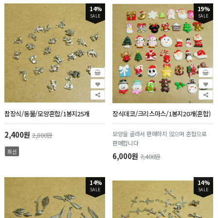
14%
19%
SALE
SALE
참장식/동물/모양혼합/1봉지25개
장식데코/크리스마스/1봉지20개(혼합)
2,400원
모양을 골라서 판매하지 않으며 혼합으로
2,800원
판매합니다
최신
6,000원
7,400원
14%
14%
SALE
SALE