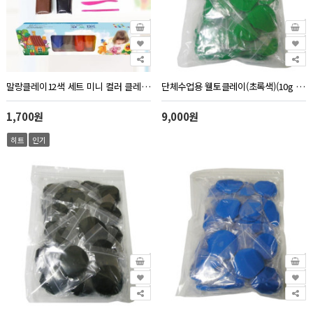
말랑클레이12색 세트 미니 컬러 클레이 점토 도구/클레이12색세트/미니도구3개포함
단체수업용 웰토클레이(초록색)(10g 40개)
1,700원
9,000원
히트
인기