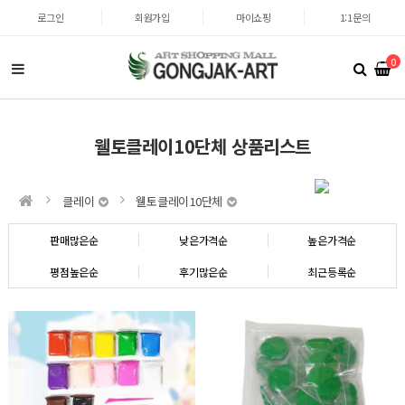
로그인
회원가입
마이쇼핑
1:1문의
0
웰토클레이10단체 상품리스트
클레이
웰토클레이10단체
판매많은순
낮은가격순
높은가격순
평점높은순
후기많은순
최근등록순