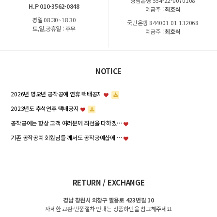
경남은행 554-22-0070108
H.P 010-3562-0848
예금주 :
최호식
평일 08:30~18:30
국민은행 844001-01-132068
토,일,공휴일 : 휴무
예금주 :
최호식
NOTICE
2026년 병오년 공작공예 연휴 택배공지
2023년도 추석연휴 택배공지
공작공예는 항상 고객 여러분께 최선을 다하겠…
기존 공작공예 회원님들 께서도 공작공예샵에 …
RETURN / EXCHANGE
경남 창원시 의창구 팔용로 423번길 10
자세한 교환·반품절차 안내는 상품하단을 참고해주세요