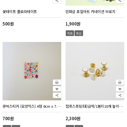
꽃테이프 플로라테이프
민화샵 포일아트 카네이션 브로치
500원
1,900원
히트
최신
큐빅스티커 (모양믹스) A형 6cm x 7.5cm
점프스프링(대)금색/1봉지10개 높이3.5cm 원2.5cm
700원
2,300원