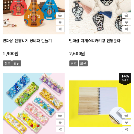
민화샵 전통악기 당비파 만들기
민화샵 자개스티커키링 전통문화
1,900원
2,600원
히트
최신
히트
최신
14%
SALE