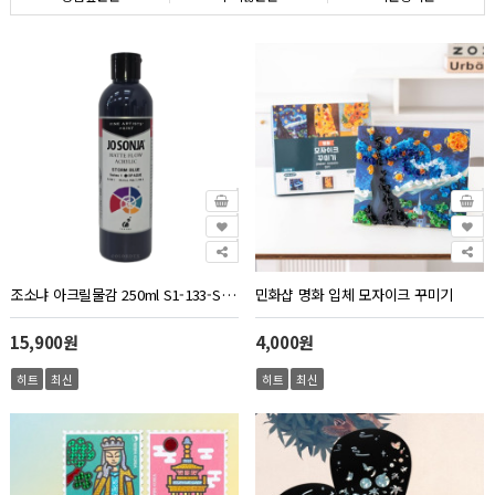
조소냐 아크릴물감 250ml S1-133-Storm Blue 스톰 블루
민화샵 명화 입체 모자이크 꾸미기
15,900원
4,000원
히트
최신
히트
최신