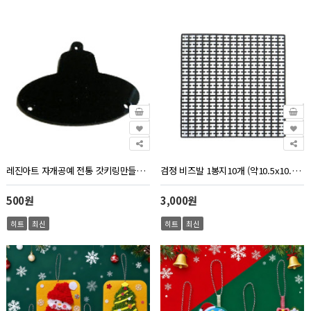
레진아트 자개공예 전통 갓키링만들기 검정아크릴 저승사자모자(구멍2개)
검정 비즈발 1봉지10개 (약10.5x10.5cm)
500원
3,000원
히트
최신
히트
최신