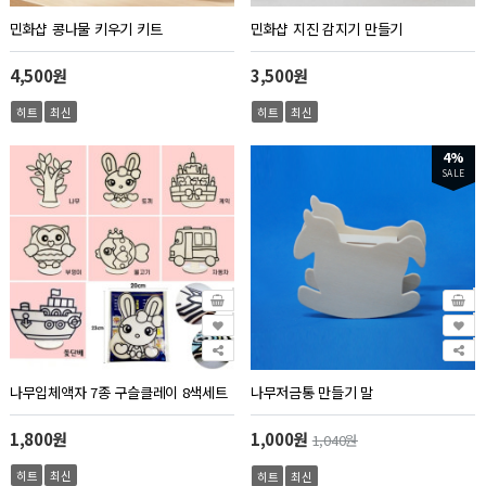
민화샵 콩나물 키우기 키트
민화샵 지진 감지기 만들기
4,500원
3,500원
히트
최신
히트
최신
4%
SALE
나무입체액자 7종 구슬클레이 8색세트
나무저금통 만들기 말
1,800원
1,000원
1,040원
히트
최신
히트
최신