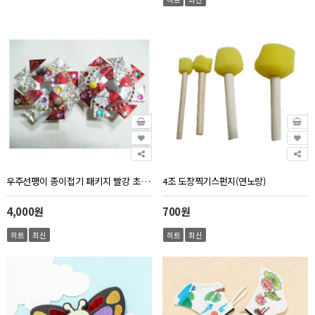
우주선팽이 종이접기 패키지 빨강 초록 2개 1세트
4조 도장찍기스펀지(연노랑)
4,000원
700원
히트
최신
히트
최신