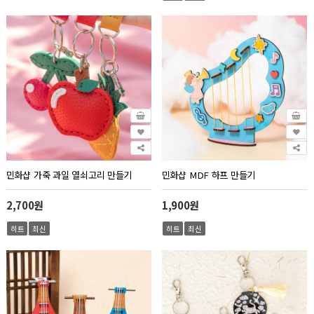
민화샵 가죽 과일 열쇠고리 만들기
민화샵 MDF 하프 만들기
2,700원
1,900원
히트
최신
히트
최신