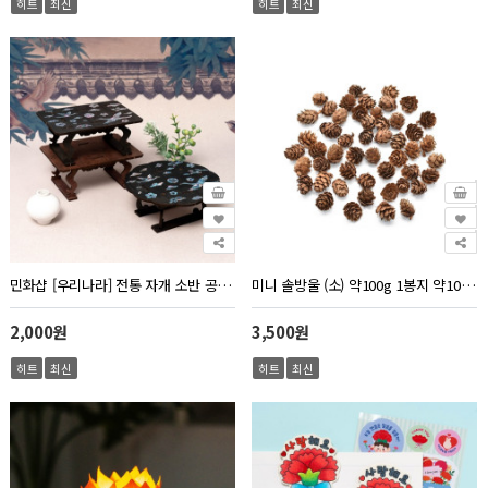
히트
최신
히트
최신
민화샵 [우리나라] 전통 자개 소반 공예 / 2종
미니 솔방울 (소) 약100g 1봉지 약100개~110개 크기1.5cm~2.5cm
2,000원
3,500원
히트
최신
히트
최신