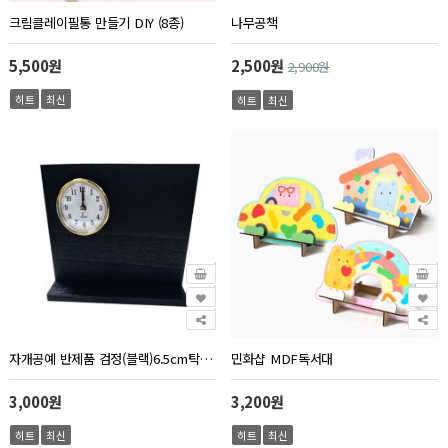
크림클레이필통 만들기 DIY (8종)
나무공책
5,500원
2,500원
2,900원
히트
최신
히트
최신
자개공예 반제품 검정(블랙)6.5cm탁상시계
민화샵 MDF독서대
3,000원
3,200원
히트
최신
히트
최신