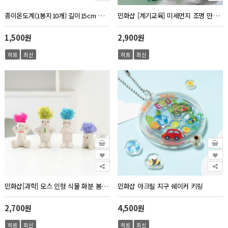
종이온도계(1봉지10개) 길이15cm 넓이 2.3cm
민화샵 [계기교육] 미세먼지 조명 만들기 환경 교육 무드등
1,500원
2,900원
히트
최신
히트
최신
민화샵[과학] 모스 인형 식물 화분 봄 만들기
민화샵 아크릴 지구 쉐이커 키링
2,700원
4,500원
히트
최신
히트
최신