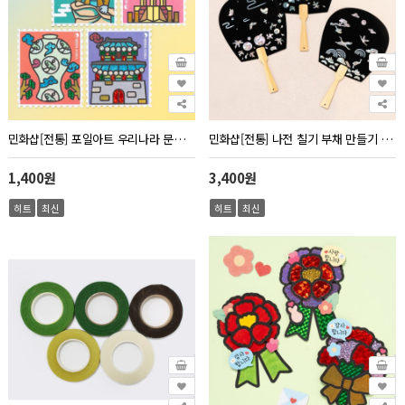
민화샵[전통] 포일아트 우리나라 문화유산 만들기 (사회 교과)
민화샵[전통] 나전 칠기 부채 만들기 일반형 (수박, 학)
1,400원
3,400원
히트
최신
히트
최신