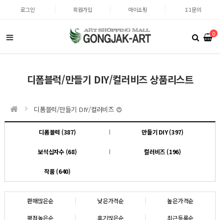
로그인
회원가입
마이쇼핑
1:1문의
0
디폼블럭/만들기 DIY/컬러비즈 상품리스트
디폼블럭/만들기 DIY/컬러비즈
디폼블럭 (387)
만들기 DIY (397)
보석십자수 (68)
컬러비즈 (196)
작품 (640)
판매많은순
낮은가격순
높은가격순
평점높은순
후기많은순
최근등록순