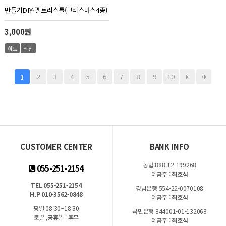
만들기DIY-펠트리스틀(크리스마스4종)
3,000원
히트
최신
2
3
4
5
6
7
8
9
10
1
CUSTOMER CENTER
BANK INFO
농협:888-12-199268
055-251-2154
예금주 :
최호식
TEL 055-251-2154
경남은행 554-22-0070108
H.P 010-3562-0848
예금주 :
최호식
평일 08:30~18:30
국민은행 844001-01-132068
토,일,공휴일 : 휴무
예금주 :
최호식