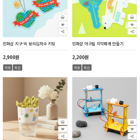
민화샵 지구 빅 보석십자수 키링
민화샵 아크릴 치약짜개 만들기
2,900원
2,200원
히트
최신
히트
최신