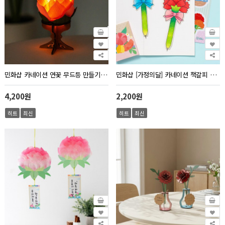
민화샵 카네이션 연꽃 무드등 만들기 부처님오신날
민화샵 [가정의달] 카네이션 책갈피 볼펜
4,200원
2,200원
히트
최신
히트
최신