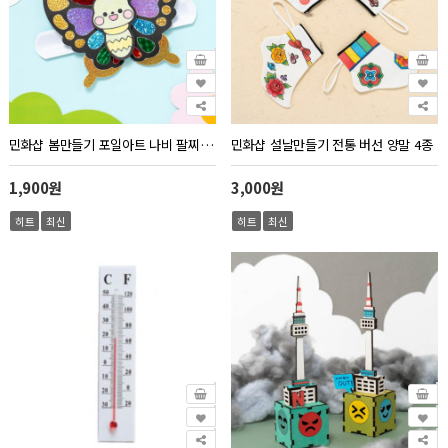
민화샵 봄만들기 포일아트 나비 팔찌 만들기
민화샵 설날만들기 전통 버선 양말 4종
1,900원
3,000원
히트
최신
히트
최신