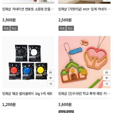
민화샵 카네이션 연꽃등 소원등 만들기 부처님오신날
민화샵 [가정의달] MDF 입체 카네이션 조화 만들기
3,900원
2,500원
히트
최신
히트
최신
민화샵 매끈 컬러클레이 10g 5색 세트
민화샵 [친구사랑] 학교 폭력 예방 키링 만들기 인성 교육
1,200원
3,600원
히트
최신