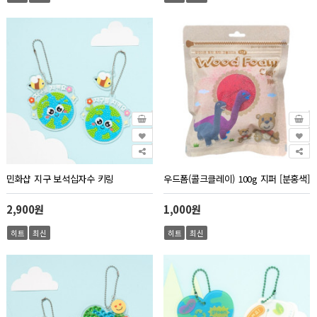
민화샵 지구 보석십자수 키링
우드폼(콜크클레이) 100g 지퍼 [분홍색]
2,900원
1,000원
히트
최신
히트
최신