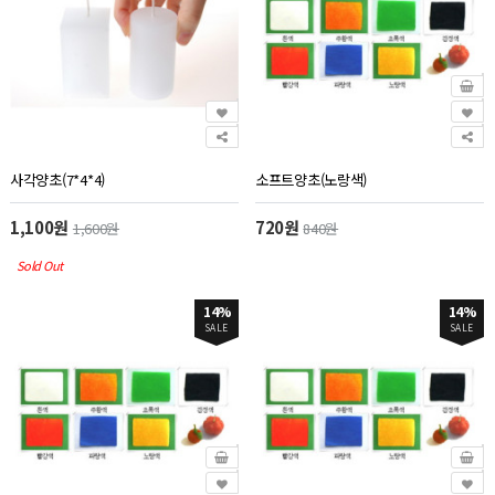
사각양초(7*4*4)
소프트양초(노랑색)
1,100원
720원
1,600원
840원
Sold Out
14%
14%
SALE
SALE