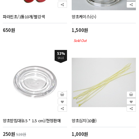
파라핀초/1통10개/빨강색
양초케이스(小)
650원
1,500원
Sold Out
53%
SALE
양초받침대(8.5 * 1.5 cm)/한정판매
양초심지(10줄)
250원
1,000원
528원