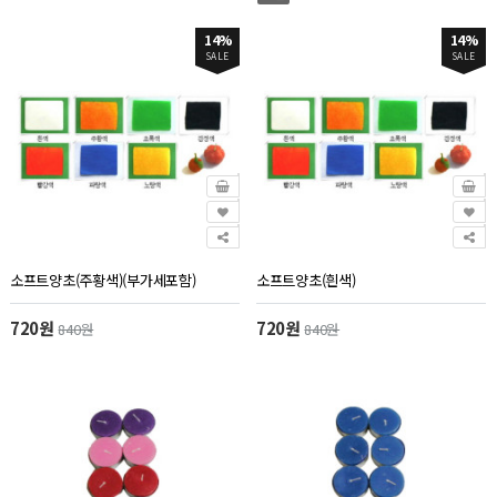
14%
14%
SALE
SALE
소프트양초(주황색)(부가세포함)
소프트양초(흰색)
720원
720원
840원
840원