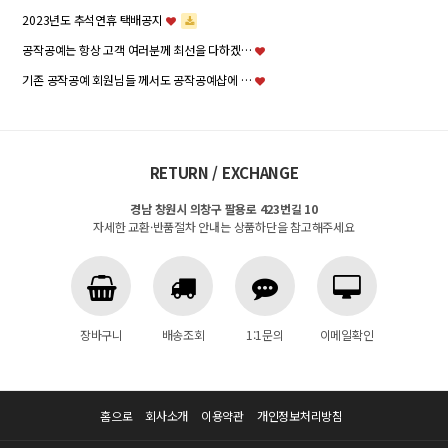
2023년도 추석연휴 택배공지
공작공예는 항상 고객 여러분께 최선을 다하겠…
기존 공작공예 회원님들 께서도 공작공예샵에 …
RETURN / EXCHANGE
경남 창원시 의창구 팔용로 423번길 10
자세한 교환·반품절차 안내는 상품하단을 참고해주세요
장바구니
배송조회
1:1문의
이메일확인
홈으로
회사소개
이용약관
개인정보처리방침