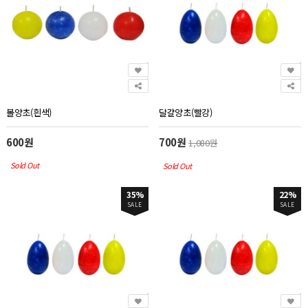
볼양초(흰색)
달걀양초(빨강)
600원
700원
1,080원
Sold Out
Sold Out
35%
22%
SALE
SALE