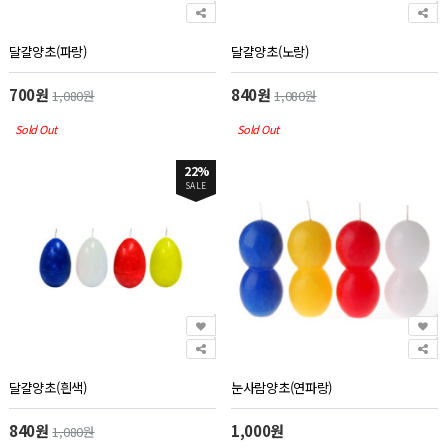
달걀양초(파랑)
달걀양초(노랑)
700원
840원
1,080원
1,080원
Sold Out
Sold Out
22%
SALE
달걀양초(흰색)
눈사람양초(연파랑)
840원
1,000원
1,080원