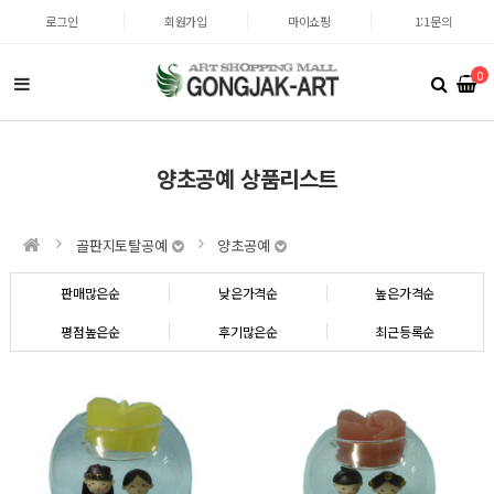
로그인
회원가입
마이쇼핑
1:1문의
0
양초공예 상품리스트
골판지토탈공예
양초공예
판매많은순
낮은가격순
높은가격순
평점높은순
후기많은순
최근등록순