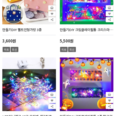
만들기DIY 펠트인형가방 3종
만들기DIY 크림클레이필통 크리스마스 2종
3,600원
5,500원
히트
최신
히트
최신