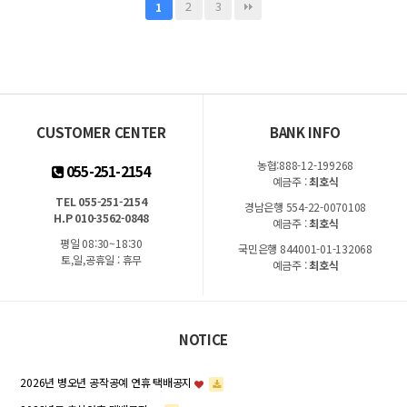
2
3
1
CUSTOMER CENTER
BANK INFO
농협:888-12-199268
055-251-2154
예금주 :
최호식
TEL 055-251-2154
경남은행 554-22-0070108
H.P 010-3562-0848
예금주 :
최호식
평일 08:30~18:30
국민은행 844001-01-132068
토,일,공휴일 : 휴무
예금주 :
최호식
NOTICE
2026년 병오년 공작공예 연휴 택배공지