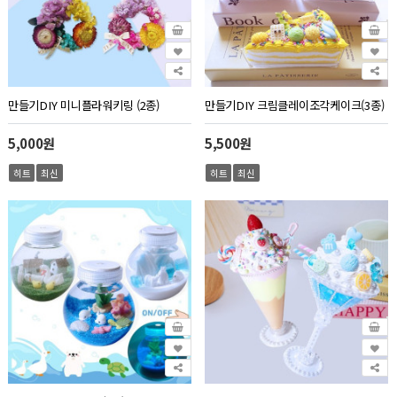
만들기DIY 미니플라워키링 (2종)
만들기DIY 크림클레이조각케이크(3종)
5,000원
5,500원
히트
최신
히트
최신