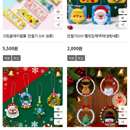
크림클레이필통 만들기 DIY (8종)
만들기DIY-펠트입체액자(성탄4종)
5,500원
2,000원
히트
최신
히트
최신