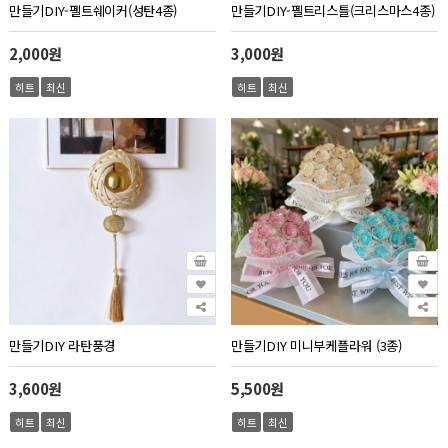
만들기DIY-펠트쉐이커(성탄4종)
만들기DIY-펠트리스틀(크리스마스4종)
2,000원
3,000원
히트
최신
히트
최신
만들기DIY 라탄풍경
만들기DIY 미니부케플라워 (3종)
3,600원
5,500원
히트
최신
히트
최신