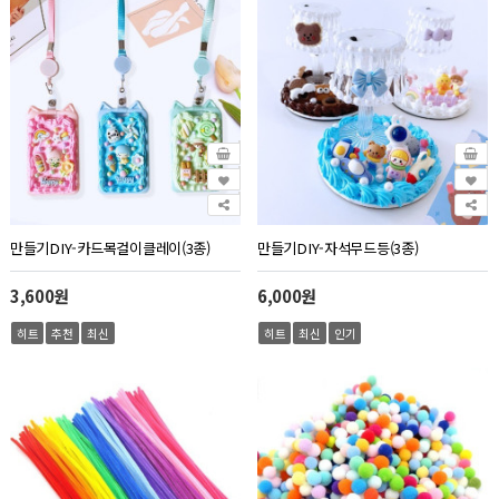
만들기DIY-카드목걸이클레이(3종)
만들기DIY-자석무드등(3종)
3,600원
6,000원
히트
추천
최신
히트
최신
인기