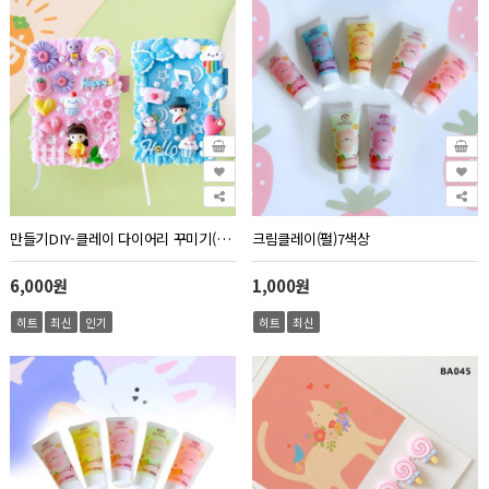
만들기DIY-클레이 다이어리 꾸미기(2종)
크림클레이(펄)7색상
6,000원
1,000원
히트
최신
인기
히트
최신