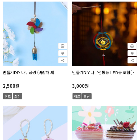
만들기DIY 나무풍경 (바람개비)
만들기DIY 나무전통등 LED등 포함(전등갓원형)
2,500원
3,000원
히트
최신
히트
최신