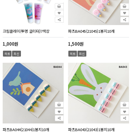
크림클레이(투명 글리터)7색상
파츠BA045(21045)1봉지10개
1,000원
1,500원
히트
최신
히트
최신
파츠BA044(21044)1봉지10개
파츠BA043(21043)1봉지10개