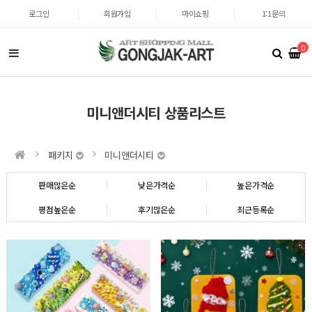
로그인
회원가입
마이쇼핑
1:1문의
0
미니앤더시티 상품리스트
패키지
미니앤더시티
판매많은순
낮은가격순
높은가격순
평점높은순
후기많은순
최근등록순