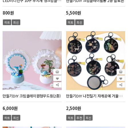
LED미니전구 10구 무지개 생크림클레이필통 할로윈 제품에 사용
만들기DIY 크림클레이필통 2종 할로윈
800원
5,500원
히트
최신
히트
최신
만들기DIY 크림클레이원형무드등(2종)
만들기DIY 나전칠기 자개공예 거울키링(6종)
6,000원
2,500원
히트
최신
히트
추천
최신