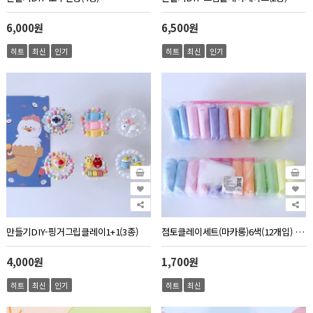
6,000원
6,500원
히트
최신
인기
히트
최신
인기
만들기DIY-핑거그립클레이1+1(3종)
점토클레이세트(마카롱)6색(12개입) 파스텔 색상 하늘, 분홍, 보라, 주황, 연두, 노랑 6종 (색상별 2개씩 총 12개 1봉 포장)
4,000원
1,700원
히트
최신
인기
히트
최신