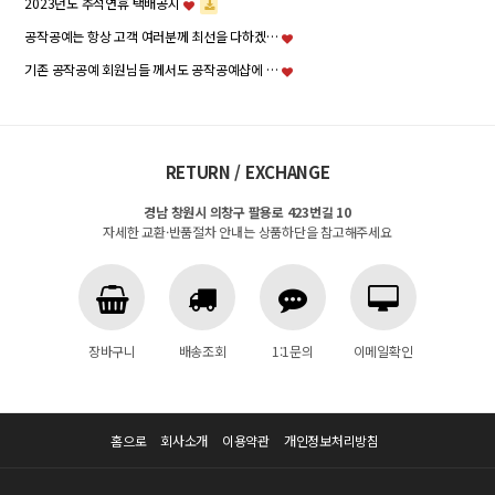
2023년도 추석연휴 택배공지
공작공예는 항상 고객 여러분께 최선을 다하겠…
기존 공작공예 회원님들 께서도 공작공예샵에 …
RETURN / EXCHANGE
경남 창원시 의창구 팔용로 423번길 10
자세한 교환·반품절차 안내는 상품하단을 참고해주세요
장바구니
배송조회
1:1문의
이메일확인
홈으로
회사소개
이용약관
개인정보처리방침