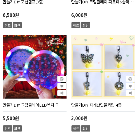
만들기DIY 포션램프(3종)
만들기DIY 크림클레이 파르페&슬러시(2종)
6,500원
6,000원
히트
최신
히트
최신
만들기DIY 크림클레이LED액자 크리스마스 2종
만들기DIY 자개반딧불키링 4종
5,500원
3,000원
히트
최신
히트
최신