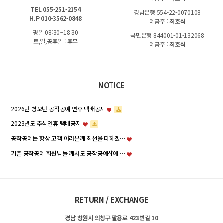
TEL 055-251-2154
경남은행 554-22-0070108
H.P 010-3562-0848
예금주 :
최호식
평일 08:30~18:30
국민은행 844001-01-132068
토,일,공휴일 : 휴무
예금주 :
최호식
NOTICE
2026년 병오년 공작공예 연휴 택배공지
2023년도 추석연휴 택배공지
공작공예는 항상 고객 여러분께 최선을 다하겠…
기존 공작공예 회원님들 께서도 공작공예샵에 …
RETURN / EXCHANGE
경남 창원시 의창구 팔용로 423번길 10