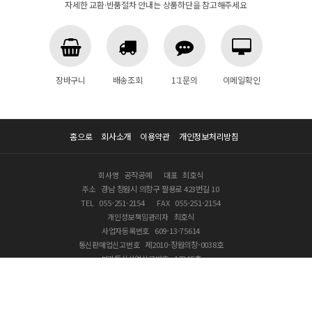
자세한 교환·반품절차 안내는 상품하단을 참고해주세요
장바구니
배송조회
1:1문의
이메일확인
홈으로
회사소개
이용약관
개인정보처리방침
회사명
공작공예
대표
최호식
주소
경남 창원시 의창구 팔용로 423번길 10
TEL
055-251-2154
FAX
055-251-2154
개인정보책임관리자
최호식
사업자등록번호
609-13-75614
통신판매업신고번호
제2010-창원의창-0038호
부가통신사업신고번호
12345호
COPYRIGHT © 2020 공작공예 ALL RIGHTS RESERVED.