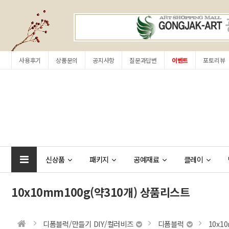
사용후기
상품문의
공지사항
질문과답변
이벤트
포토리뷰
신상품
패키지
공예재료
클레이
10x10mm100g(약310개) 상품리스트
디폼블럭/만들기 DIY/컬러비즈
디폼블럭
10x1