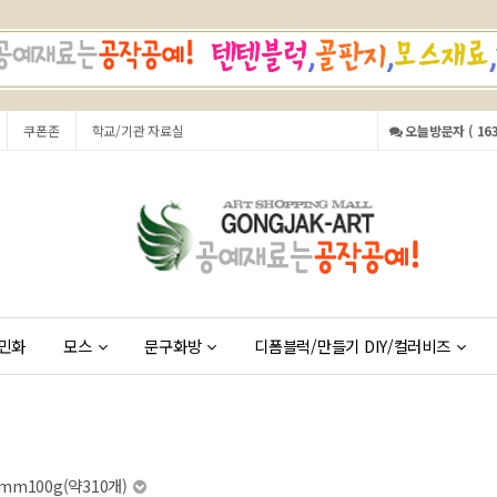
쿠폰존
학교/기관 자료실
오늘방문자 ( 163
민화
모스
문구화방
디폼블럭/만들기 DIY/컬러비즈
0mm100g(약310개)