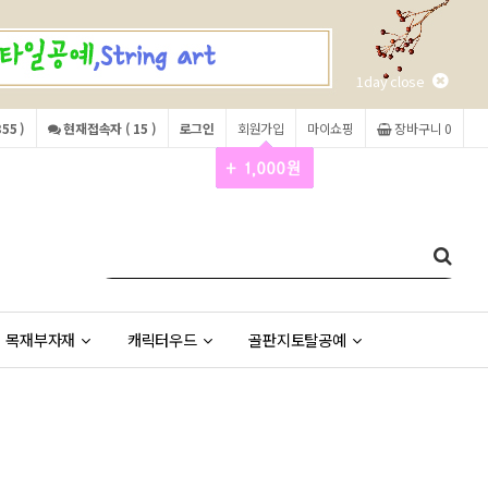
1day close
55 )
현재접속자 ( 15 )
로그인
회원가입
마이쇼핑
장바구니 0
목재부자재
캐릭터우드
골판지토탈공예