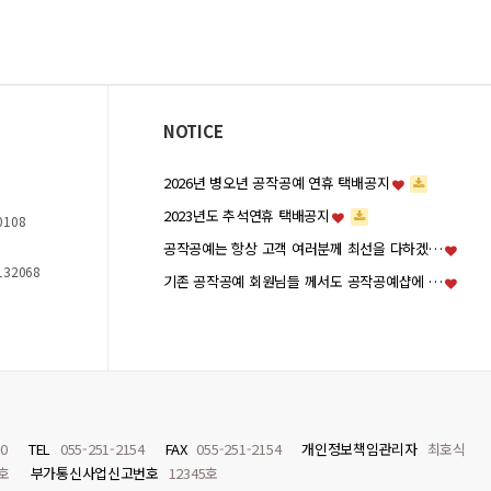
NOTICE
2026년 병오년 공작공예 연휴 택배공지
2023년도 추석연휴 택배공지
0108
공작공예는 항상 고객 여러분께 최선을 다하겠…
132068
기존 공작공예 회원님들 께서도 공작공예샵에 …
0
TEL
055-251-2154
FAX
055-251-2154
개인정보책임관리자
최호식
8호
부가통신사업신고번호
12345호