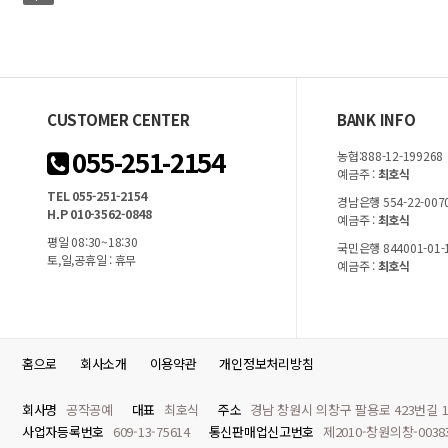
CUSTOMER CENTER
BANK INFO
055-251-2154
농협:888-12-199268
예금주 :
최호식
TEL 055-251-2154
경남은행 554-22-007
H.P 010-3562-0848
예금주 :
최호식
평일 08:30~18:30
국민은행 844001-01-
토,일,공휴일 : 휴무
예금주 :
최호식
홈으로
회사소개
이용약관
개인정보처리방침
회사명
공작공예
대표
최호식
주소
경남 창원시 의창구 팔용로 423번길 1
사업자등록번호
609-13-75614
통신판매업신고번호
제2010-창원의창-003