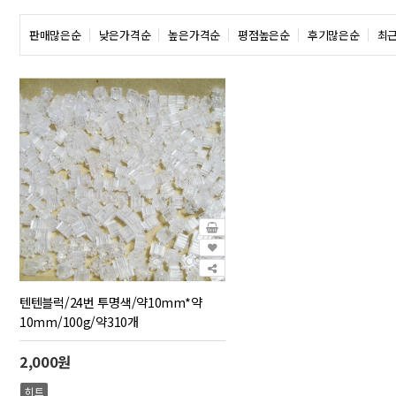
판매많은순
낮은가격순
높은가격순
평점높은순
후기많은순
최
텐텐블럭/24번 투명색/약10mm*약
10mm/100g/약310개
2,000원
히트