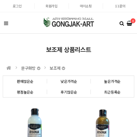
로그인
회원가입
마이쇼핑
1:1문의
0
보조제 상품리스트
문구화방
보조제
판매많은순
낮은가격순
높은가격순
평점높은순
후기많은순
최근등록순