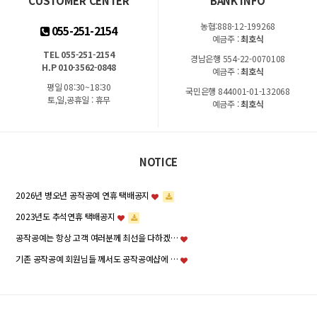
CUSTOMER CENTER
BANK INFO
농협:888-12-199268
055-251-2154
예금주 :
최호식
TEL 055-251-2154
경남은행 554-22-0070108
H.P 010-3562-0848
예금주 :
최호식
평일 08:30~18:30
국민은행 844001-01-132068
토,일,공휴일 : 휴무
예금주 :
최호식
NOTICE
2026년 병오년 공작공예 연휴 택배공지
2023년도 추석연휴 택배공지
공작공예는 항상 고객 여러분께 최선을 다하겠…
기존 공작공예 회원님들 께서도 공작공예샵에 …