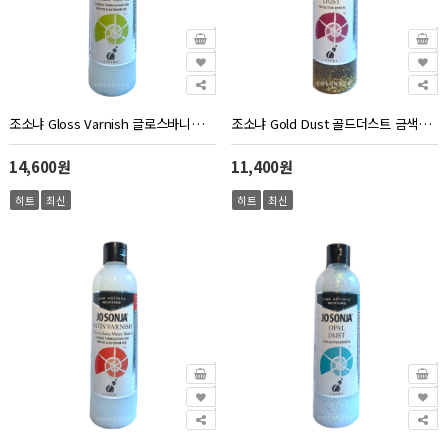
조소냐 Gloss Varnish 글로스바니쉬 유광마감제 250ml 조선자
조소냐 Gold Dust 골드더스트 금색반짝이 250ml 조선자
14,600원
11,400원
히트
최신
히트
최신