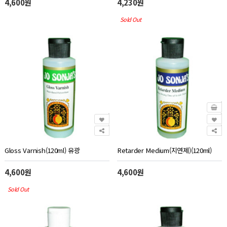
4,600원
4,230원
Sold Out
Gloss Varnish(120ml) 유광
Retarder Medium(지연제)(120ml)
4,600원
4,600원
Sold Out