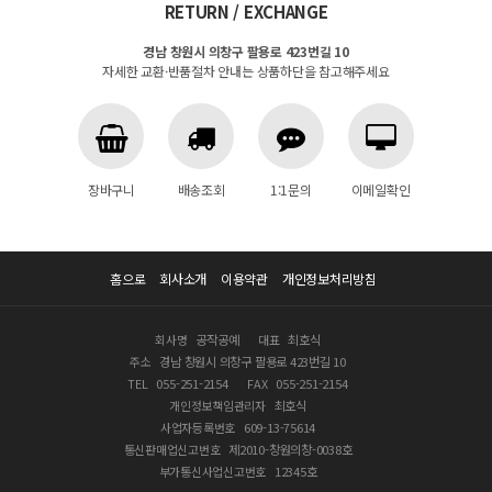
RETURN / EXCHANGE
경남 창원시 의창구 팔용로 423번길 10
자세한 교환·반품절차 안내는 상품하단을 참고해주세요
장바구니
배송조회
1:1문의
이메일확인
홈으로
회사소개
이용약관
개인정보처리방침
회사명
공작공예
대표
최호식
주소
경남 창원시 의창구 팔용로 423번길 10
TEL
055-251-2154
FAX
055-251-2154
개인정보책임관리자
최호식
사업자등록번호
609-13-75614
통신판매업신고번호
제2010-창원의창-0038호
부가통신사업신고번호
12345호