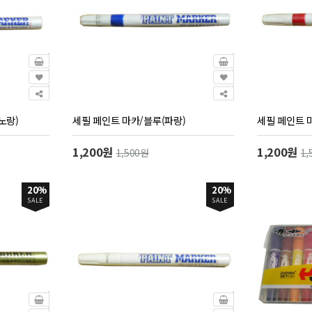
노랑)
세필 페인트 마카/블루(파랑)
세필 페인트 
1,200원
1,200원
1,500원
1,
20%
20%
SALE
SALE