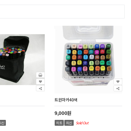
트윈마카40색
9,000원
최신
히트
최신
Sold Out