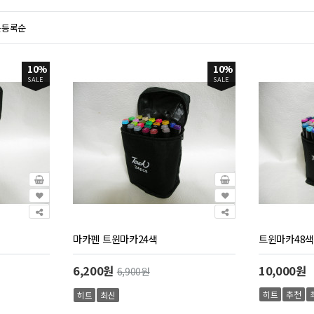
근등록순
10%
10%
SALE
SALE
마카펜 트윈마카24색
트윈마카48색
6,200원
10,000원
6,900원
히트
추천
히트
최신