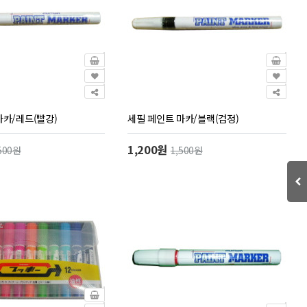
마카/레드(빨강)
세필 페인트 마카/블랙(검정)
1,200원
500원
1,500원