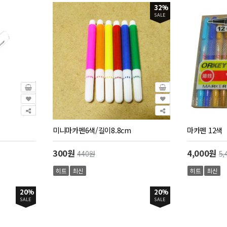
32%
SALE
미니마카펜6색/길이8.8cm
마카펜 12색
300원
4,000원
440원
5,
히트
최신
히트
최신
20%
20%
SALE
SALE