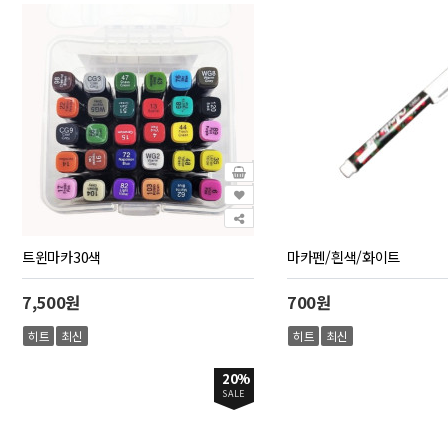
트윈마카30색
마카펜/흰색/화이트
7,500원
700원
히트
최신
히트
최신
20%
SALE