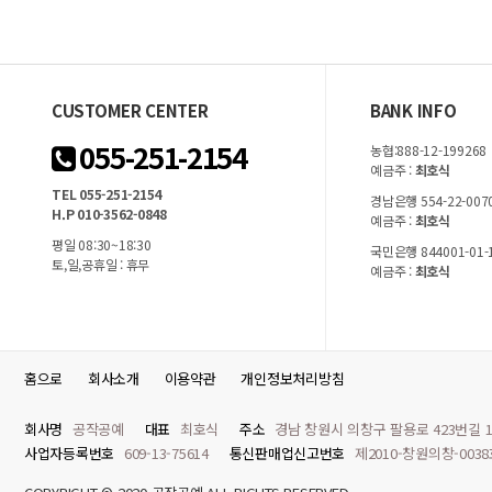
CUSTOMER CENTER
BANK INFO
055-251-2154
농협:888-12-199268
예금주 :
최호식
TEL 055-251-2154
경남은행 554-22-007
H.P 010-3562-0848
예금주 :
최호식
평일 08:30~18:30
국민은행 844001-01-
토,일,공휴일 : 휴무
예금주 :
최호식
홈으로
회사소개
이용약관
개인정보처리방침
회사명
공작공예
대표
최호식
주소
경남 창원시 의창구 팔용로 423번길 1
사업자등록번호
609-13-75614
통신판매업신고번호
제2010-창원의창-003