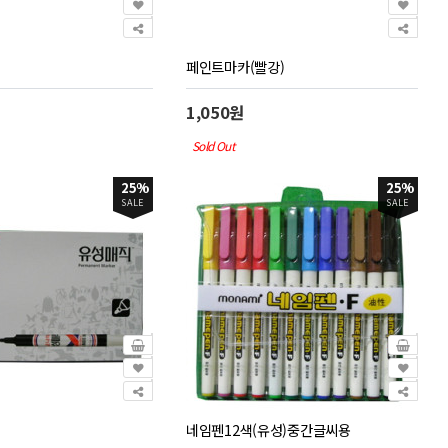
페인트마카(빨강)
1,050원
Sold Out
25%
25%
SALE
SALE
네임펜12색(유성)중간글씨용