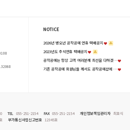
NOTICE
2026년 병오년 공작공예 연휴 택배공지
2023년도 추석연휴 택배공지
0108
공작공예는 항상 고객 여러분께 최선을 다하겠…
132068
기존 공작공예 회원님들 께서도 공작공예샵에 …
0
TEL
055-251-2154
FAX
055-251-2154
개인정보책임관리자
최호식
8호
부가통신사업신고번호
12345호