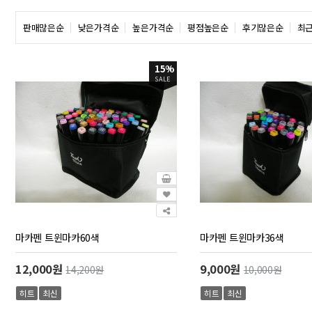
판매많은순
낮은가격순
높은가격순
평점높은순
후기많은순
최
15%
SALE
마카펜 트윈마카60색
마카펜 트윈마카36색
12,000원
9,000원
14,200원
10,000원
히트
최신
히트
최신