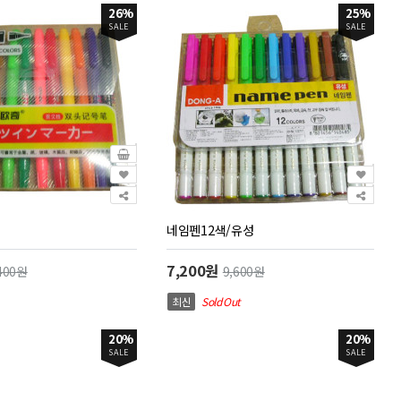
26%
25%
SALE
SALE
네임펜12색/유성
7,200원
400원
9,600원
최신
Sold Out
20%
20%
SALE
SALE