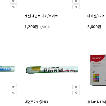
)
세필 페인트 마카/화이트
마카펜/12색
1,200원
3,600원
1,500원
페인트마카(금색)
유성매직12색