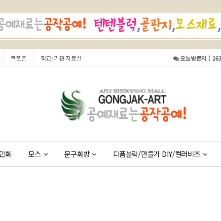
쿠폰존
학교/기관 자료실
오늘방문자 ( 163
민화
모스
문구화방
디폼블럭/만들기 DIY/컬러비즈