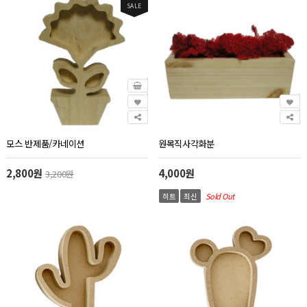
SALE
모스 반제품/카네이션
원목직사각화분
2,800원
4,000원
3,200원
히트
최신
Sold Out