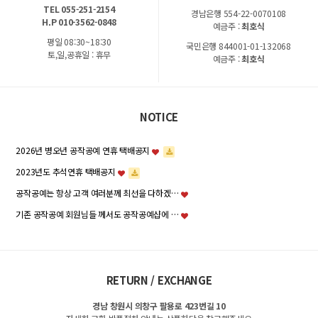
TEL 055-251-2154
경남은행 554-22-0070108
H.P 010-3562-0848
예금주 :
최호식
평일 08:30~18:30
국민은행 844001-01-132068
토,일,공휴일 : 휴무
예금주 :
최호식
NOTICE
2026년 병오년 공작공예 연휴 택배공지
2023년도 추석연휴 택배공지
공작공예는 항상 고객 여러분께 최선을 다하겠…
기존 공작공예 회원님들 께서도 공작공예샵에 …
RETURN / EXCHANGE
경남 창원시 의창구 팔용로 423번길 10