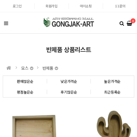
로그인
회원가입
마이쇼핑
1:1문의
0
반제품 상품리스트
모스
반제품
판매많은순
낮은가격순
높은가격순
평점높은순
후기많은순
최근등록순