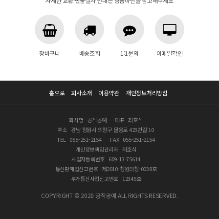
자세한 교환·반품절차 안내는 상품하단을 참고해주세요
장바구니
배송조회
1:1문의
이메일확인
홈으로
회사소개
이용약관
개인정보처리방침
회사명
공작공예
대표
최호식
주소
경남 창원시 의창구 팔용로 423번길 10
TEL
055-251-2154
FAX
055-251-2154
개인정보책임관리자
최호식
사업자등록번호
609-13-75614
통신판매업신고번호
제2010-창원의창-0038호
부가통신사업신고번호
12345호
COPYRIGHT © 2020 공작공예 ALL RIGHTS RESERVED.