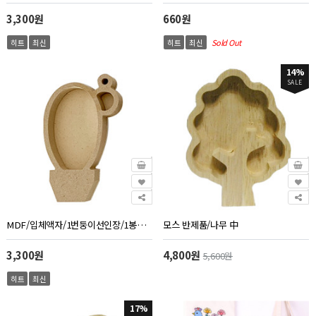
3,300원
660원
히트
최신
히트
최신
Sold Out
14%
SALE
MDF/입체액자/1번둥이선인장/1봉지5개
모스 반제품/나무 中
3,300원
4,800원
5,600원
히트
최신
17%