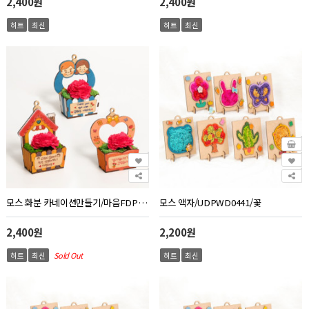
2,400원
2,400원
히트
최신
히트
최신
모스 화분 카네이션만들기/마음FDPWD0461
모스 액자/UDPWD0441/꽃
2,400원
2,200원
히트
최신
Sold Out
히트
최신