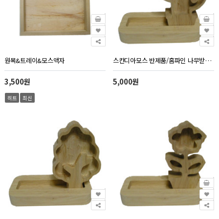
원목&트레이&모스액자
스칸디아모스 반제품/홈파인 나무받침&선인장(미니)세트
3,500원
5,000원
히트
최신