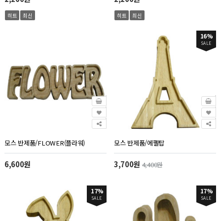
히트
최신
히트
최신
16%
SALE
모스 반제품/FLOWER(플라워)
모스 반제품/에펠탑
6,600원
3,700원
4,400원
17%
17%
SALE
SALE