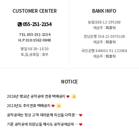
CUSTOMER CENTER
BANK INFO
농협:888-12-199268
055-251-2154
예금주 :
최호식
TEL 055-251-2154
경남은행 554-22-0070108
H.P 010-3562-0848
예금주 :
최호식
평일 08:30~18:30
국민은행 844001-01-132068
토,일,공휴일 : 휴무
예금주 :
최호식
NOTICE
2026년 병오년 공작공예 연휴 택배공지
2023년도 추석연휴 택배공지
공작공예는 항상 고객 여러분께 최선을 다하겠…
기존 공작공예 회원님들 께서도 공작공예샵에 …