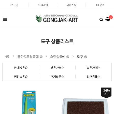
로그인
회원가입
마이쇼핑
1:1문의
0
도구 상품리스트
골판지토탈공예
스텐실공예
도구
판매많은순
낮은가격순
높은가격순
평점높은순
후기많은순
최근등록순
34%
SALE