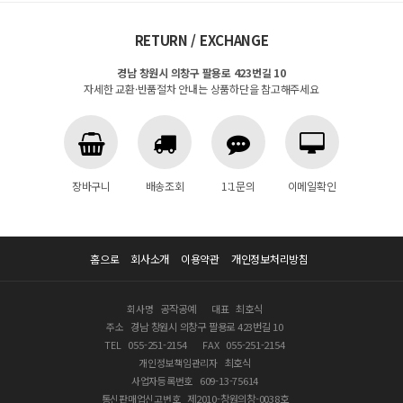
RETURN / EXCHANGE
경남 창원시 의창구 팔용로 423번길 10
자세한 교환·반품절차 안내는 상품하단을 참고해주세요
장바구니
배송조회
1:1문의
이메일확인
홈으로
회사소개
이용약관
개인정보처리방침
회사명
공작공예
대표
최호식
주소
경남 창원시 의창구 팔용로 423번길 10
TEL
055-251-2154
FAX
055-251-2154
개인정보책임관리자
최호식
사업자등록번호
609-13-75614
통신판매업신고번호
제2010-창원의창-0038호