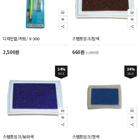
디자인칼/커트/ X-300
스탬프잉크/밤색
2,500원
660원
1,000원
34%
34%
SALE
SALE
스탬프잉크/보라색
스탬프잉크/청색