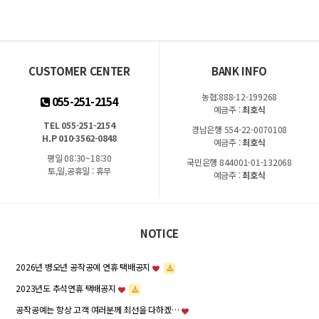
CUSTOMER CENTER
BANK INFO
농협:888-12-199268
055-251-2154
예금주 :
최호식
TEL 055-251-2154
경남은행 554-22-0070108
H.P 010-3562-0848
예금주 :
최호식
평일 08:30~18:30
국민은행 844001-01-132068
토,일,공휴일 : 휴무
예금주 :
최호식
NOTICE
2026년 병오년 공작공예 연휴 택배공지
2023년도 추석연휴 택배공지
공작공예는 항상 고객 여러분께 최선을 다하겠…