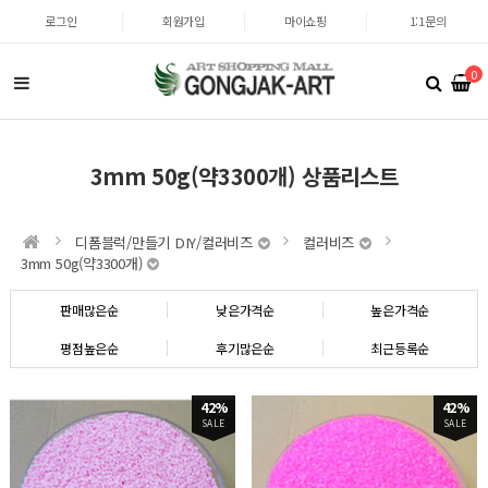
로그인
회원가입
마이쇼핑
1:1문의
0
3mm 50g(약3300개) 상품리스트
디폼블럭/만들기 DIY/컬러비즈
컬러비즈
3mm 50g(약3300개)
판매많은순
낮은가격순
높은가격순
평점높은순
후기많은순
최근등록순
42%
42%
SALE
SALE