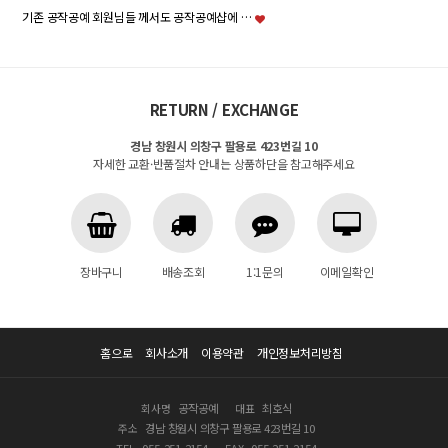
기존 공작공예 회원님들 께서도 공작공예샵에 …
RETURN / EXCHANGE
경남 창원시 의창구 팔용로 423번길 10
자세한 교환·반품절차 안내는 상품하단을 참고해주세요
장바구니
배송조회
1:1문의
이메일확인
홈으로
회사소개
이용약관
개인정보처리방침
회사명
공작공예
대표
최호식
주소
경남 창원시 의창구 팔용로 423번길 10