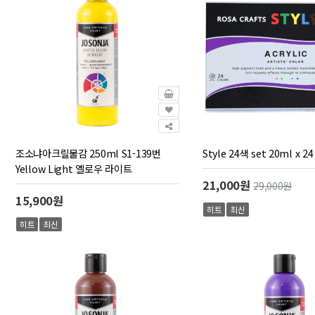
조소냐아크릴물감 250ml S1-139번
Style 24색 set 20ml x 24
Yellow Light 옐로우 라이트
21,000원
29,000원
15,900원
히트
최신
히트
최신