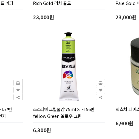
니쉬드 카퍼
Rich Gold 리치 골드
Pale Gold
23,000원
23,000원
-157번
조소냐아크릴물감 75ml S1-156번
텍스처 페이스
오렌지
Yellow Green 옐로우 그린
6,900원
6,300원