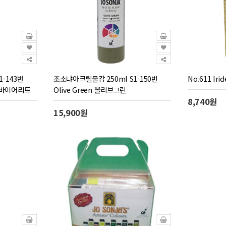
-143번
조소냐아크릴물감 250ml S1-150번
No.611 Iri
런트 바이어리트
Olive Green 올리브그린
8,740원
15,900원