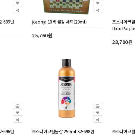
-699번
josonja 10색 물감 세트(20ml)
조소냐아크릴물감
Diox Pur
25,760원
28,700원
-696번
조소냐아크릴물감 250ml S2-698번
조소냐아크릴물감