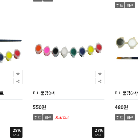
히트
최신
세트
미니물감8색
미니물감6색
550원
480원
히트
최신
Sold Out
히트
최신
28%
27%
SALE
SALE