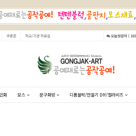
쿠폰존
학교/기관 자료실
오늘방문자 ( 163
민화
모스
문구화방
디폼블럭/만들기 DIY/컬러비즈