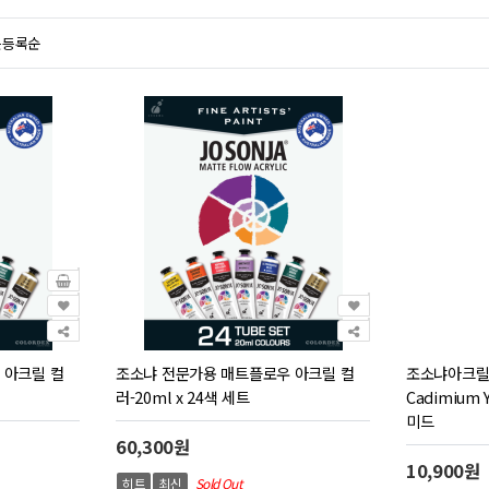
근등록순
 아크릴 컬
조소냐 전문가용 매트플로우 아크릴 컬
조소냐아크릴물감
러-20ml x 24색 세트
Cadimium 
미드
60,300원
10,900원
히트
최신
Sold Out