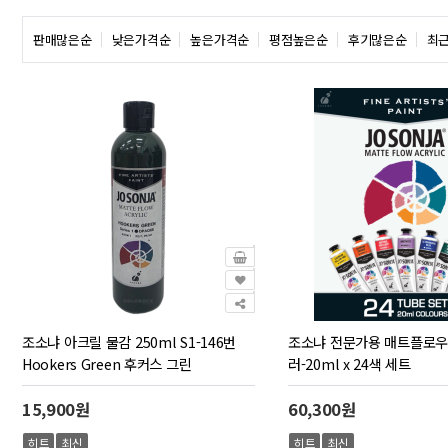
판매많은순
낮은가격순
높은가격순
평점높은순
후기많은순
최
조소냐 아크릴 물감 250ml S1-146번
조소냐 전문가용 매트플로우
Hookers Green 후커스 그린
러-20ml x 24색 세트
15,900원
60,300원
히트
최신
히트
최신