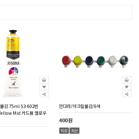
 75ml S3-602번
만다라/아크릴물감/6색
Yellow Mid 카드뮴 옐로우
400원
히트
최신