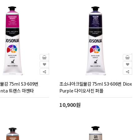
 75ml S3-609번
조소냐아크릴물감 75ml S3-606번 Diox
genta 트랜스 마젠타
Purple 다이오사진 퍼플
10,900원