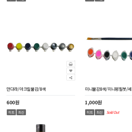
만다라/아크릴물감/8색
미니물감8색/미니평필붓/
600원
1,000원
히트
최신
히트
최신
Sold Out