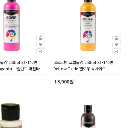
 250ml S1-142번
조소냐아크릴물감 250ml S1-140번
 Magenta 브릴런트 마젠타
Yellow Oxide 옐로우 옥사이드
15,900원