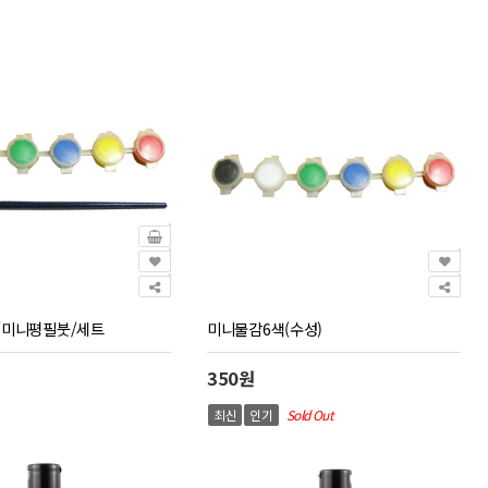
/미니평필붓/세트
미니물감6색(수성)
350원
최신
인기
Sold Out