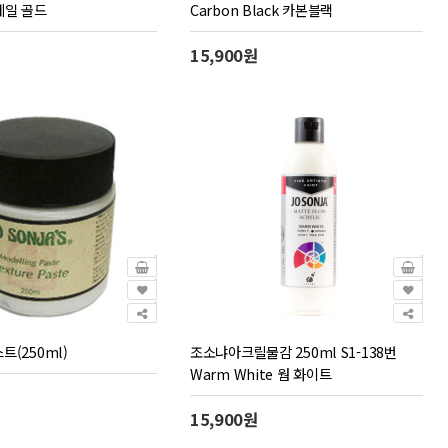
 페일 골드
Carbon Black 카본블랙
15,900원
트(250ml)
조소냐아크릴물감 250ml S1-138번
Warm White 웜 화이트
15,900원