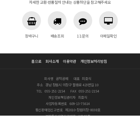
자세한 교환·반품절차 안내는 상품하단을 참고해주세요
장바구니
배송조회
1:1문의
이메일확인
홈으로
회사소개
이용약관
개인정보처리방침
회사명
공작공예
대표
최호식
주소
경남 창원시 의창구 팔용로 423번길 10
TEL
055-251-2154
FAX
055-251-2154
개인정보책임관리자
최호식
사업자등록번호
609-13-75614
통신판매업신고번호
제2010-창원의창-0038호
부가통신사업신고번호
12345호
COPYRIGHT © 2020 공작공예 ALL RIGHTS RESERVED.