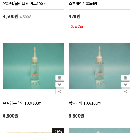
유화제/올리브 리퀴드100ml
스프레이/100ml병
4,500원
420원
4,600원
Sold Out
유칼립투스향 F.O/100ml
복숭아향 F.O/100ml
6,800원
6,800원
19%