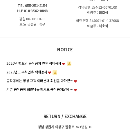
TEL 055-251-2154
경남은행 554-22-0070108
H.P 010-3562-0848
예금주 :
최호식
평일 08:30~18:30
국민은행 844001-01-132068
토,일,공휴일 : 휴무
예금주 :
최호식
NOTICE
2026년 병오년 공작공예 연휴 택배공지
2023년도 추석연휴 택배공지
공작공예는 항상 고객 여러분께 최선을 다하겠…
기존 공작공예 회원님들 께서도 공작공예샵에 …
RETURN / EXCHANGE
경남 창원시 의창구 팔용로 423번길 10