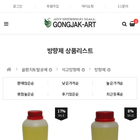
로그인
회원가입
마이쇼핑
1:1문의
0
방향제 상품리스트
골판지토탈공예
석고방향제
방향제
판매많은순
낮은가격순
높은가격순
평점높은순
후기많은순
최근등록순
17%
8%
SALE
SALE