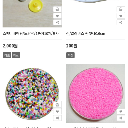
스피너베어링/노랑색/1봉지10개/B사
신/컬러비즈 핀셋/10.6cm
2,000원
200원
히트
최신
최신