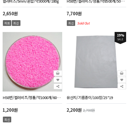
컬러비즈/5mm/혼합/약3000개/180g
H58번/컬러비즈/정품/약8500개/500g/연분홍색
2,650원
7,700원
히트
최신
최신
Sold Out
19%
SALE
H58번/컬러비즈/정품/약1000개/60g/연분홍색
유산지/기름종이/100장/25*19
1,200원
2,200원
2,700원
최신