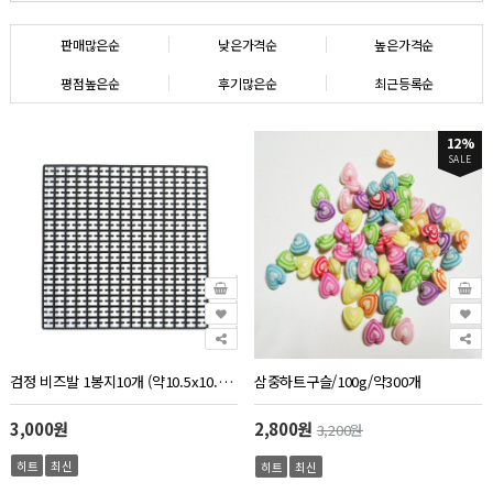
판매많은순
낮은가격순
높은가격순
평점높은순
후기많은순
최근등록순
12%
SALE
검정 비즈발 1봉지10개 (약10.5x10.5cm)
삼중하트구슬/100g/약300개
3,000원
2,800원
3,200원
히트
최신
히트
최신