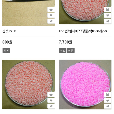
핀셋TS-11
H51번/컬러비즈/정품/약8500개/500g/연한살구색
800원
7,700원
최신
히트
최신