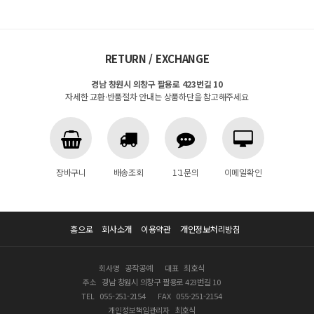
RETURN / EXCHANGE
경남 창원시 의창구 팔용로 423번길 10
자세한 교환·반품절차 안내는 상품하단을 참고해주세요
장바구니
배송조회
1:1문의
이메일확인
홈으로
회사소개
이용약관
개인정보처리방침
회사명
공작공예
대표
최호식
주소
경남 창원시 의창구 팔용로 423번길 10
TEL
055-251-2154
FAX
055-251-2154
개인정보책임관리자
최호식