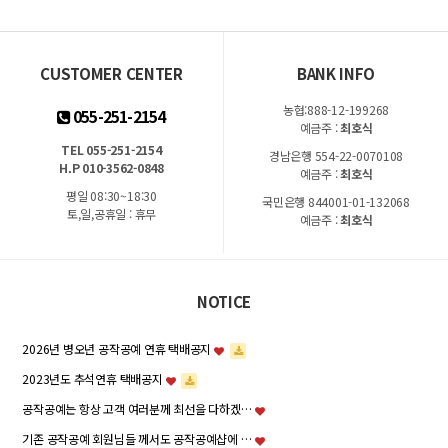
CUSTOMER CENTER
BANK INFO
농협:888-12-199268
055-251-2154
예금주 :
최호식
TEL 055-251-2154
경남은행 554-22-0070108
H.P 010-3562-0848
예금주 :
최호식
평일 08:30~18:30
국민은행 844001-01-132068
토,일,공휴일 : 휴무
예금주 :
최호식
NOTICE
2026년 병오년 공작공예 연휴 택배공지
2023년도 추석연휴 택배공지
공작공예는 항상 고객 여러분께 최선을 다하겠…
기존 공작공예 회원님들 께서도 공작공예샵에 …