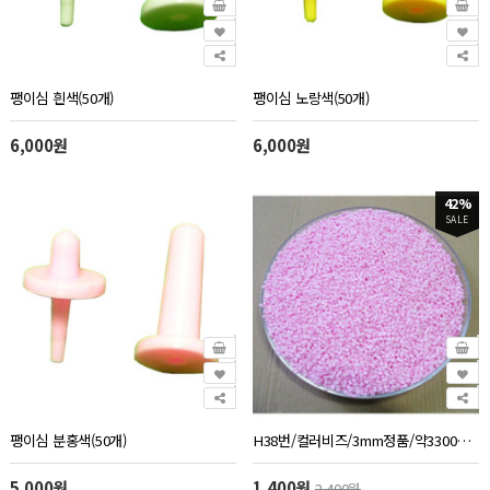
팽이심 흰색(50개)
팽이심 노랑색(50개)
6,000원
6,000원
42%
SALE
팽이심 분홍색(50개)
H38번/컬러비즈/3mm정품/약3300개/50g/분홍색
5,000원
1,400원
2,400원