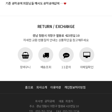
기존 공작공예 회원님들 께서도 공작공예샵에 …
RETURN / EXCHANGE
경남 창원시 의창구 팔용로 423번길 10
자세한 교환·반품절차 안내는 상품하단을 참고해주세요
장바구니
배송조회
1:1문의
이메일확인
홈으로
회사소개
이용약관
개인정보처리방침
회사명
공작공예
대표
최호식
주소
경남 창원시 의창구 팔용로 423번길 10
TEL
055-251-2154
FAX
055-251-2154