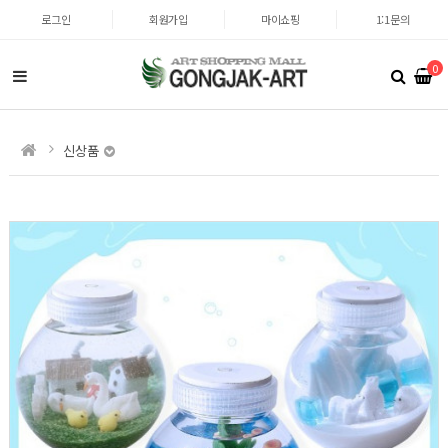
로그인
회원가입
마이쇼핑
1:1문의
0
신상품