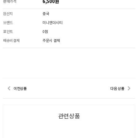
6,500원
판매가격
원산지
중국
브랜드
미니앤더시티
포인트
0점
배송비결제
주문시 결제
이전상품
다음 상품
관련상품