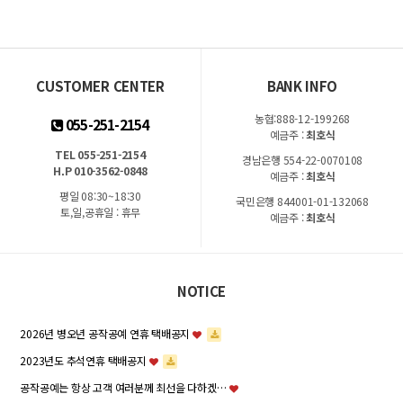
CUSTOMER CENTER
BANK INFO
농협:888-12-199268
055-251-2154
예금주 :
최호식
TEL 055-251-2154
경남은행 554-22-0070108
H.P 010-3562-0848
예금주 :
최호식
평일 08:30~18:30
국민은행 844001-01-132068
토,일,공휴일 : 휴무
예금주 :
최호식
NOTICE
2026년 병오년 공작공예 연휴 택배공지
2023년도 추석연휴 택배공지
공작공예는 항상 고객 여러분께 최선을 다하겠…